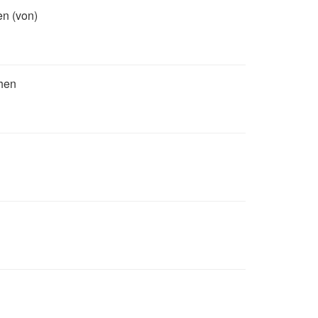
n (von)
ehen