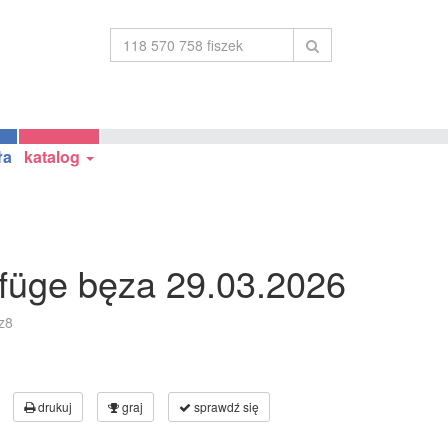
ła
katalog
füge bęza 29.03.2026
z8
drukuj
graj
sprawdź się