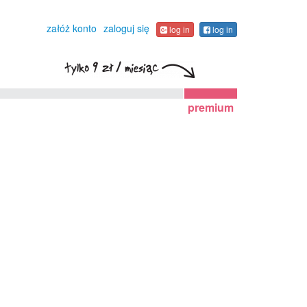
załóż konto
zaloguj się
log in
log in
premium