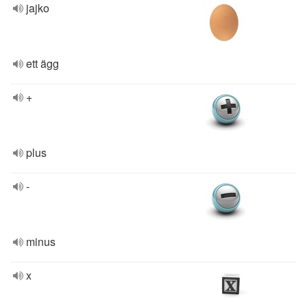
jajko
ett ägg
+
plus
-
minus
x