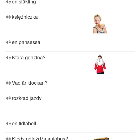
en släkting
księżniczka
en prinsessa
Która godzina?
Vad är klockan?
rozkład jazdy
en tidtabell
Kiedy odjeżdża autobus?