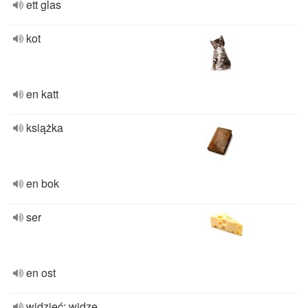
ett glas
kot
en katt
książka
en bok
ser
en ost
widzieć; widzę