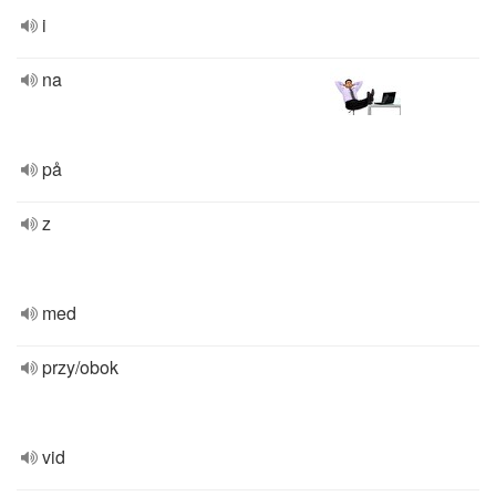
i
na
på
z
med
przy/obok
vid