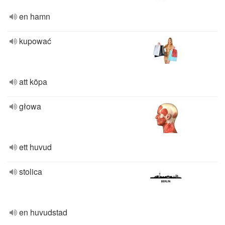
en hamn
kupować
att köpa
głowa
ett huvud
stolica
en huvudstad