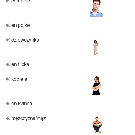
chłopiec
en pojke
dziewczynka
en flicka
kobieta
en kvinna
mężczyzna/mąż