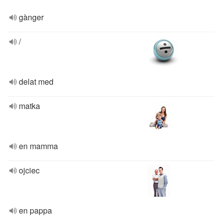
gànger
/
delat med
matka
en mamma
ojciec
en pappa