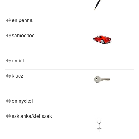
en penna
samochód
en bil
klucz
en nyckel
szklanka/kieliszek