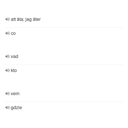
att äta; jag äter
co
vad
kto
vem
gdzie