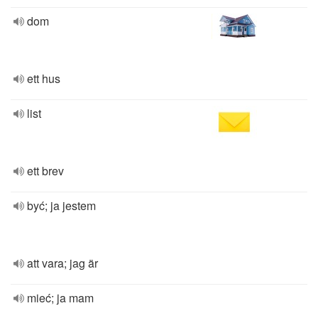
dom
ett hus
list
ett brev
być; ja jestem
att vara; jag är
mieć; ja mam