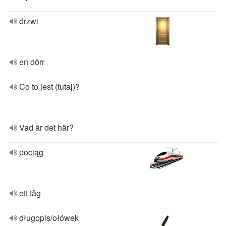
drzwi
en dörr
Co to jest (tutaj)?
Vad är det här?
pociąg
ett tåg
długopis/ołówek