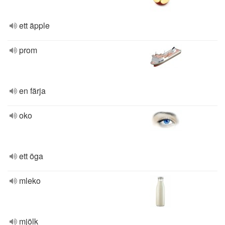
ett äpple
prom
en färja
oko
ett öga
mleko
mjölk