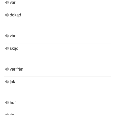
var
dokąd
vårt
skąd
varifrån
jak
hur
ile