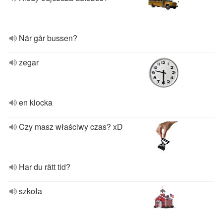
När går bussen?
zegar
en klocka
Czy masz właściwy czas? xD
Har du rätt tid?
szkoła