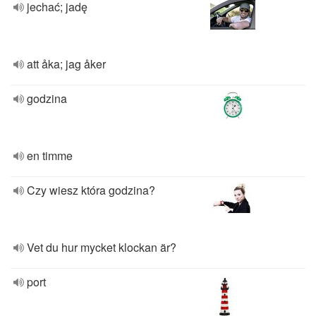
jechać; jadę
att åka; jag åker
godzina
en timme
Czy wiesz która godzina?
Vet du hur mycket klockan är?
port