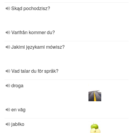
Skąd pochodzisz?
Varifrån kommer du?
Jakimi językami mówisz?
Vad talar du för språk?
droga
en väg
jabłko