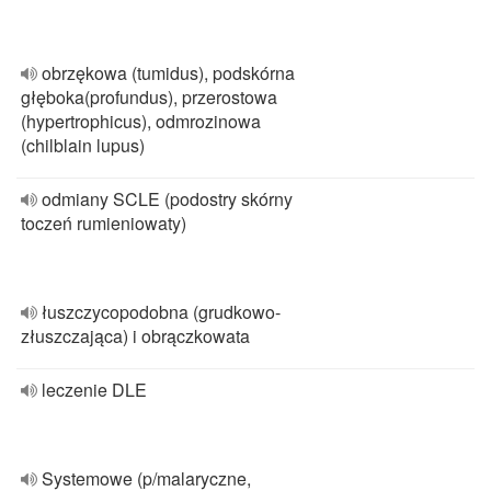
obrzękowa (tumidus), podskórna
głęboka(profundus), przerostowa
(hypertrophicus), odmrozinowa
(chilblain lupus)
odmiany SCLE (podostry skórny
toczeń rumieniowaty)
łuszczycopodobna (grudkowo-
złuszczająca) i obrączkowata
leczenie DLE
Systemowe (p/malaryczne,