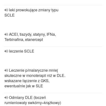
leki prowokujące zmiany typu
SCLE
ACEI, tiazydy, statyny, IFNa,
Terbinafina, etanercept
leczenie SCLE
Leczenie p/malaryczne mniej
skuteczne w monoterapii niż w DLE.
wskazane łączenie z GKS,
ewentualnie jak w SLE
Odmiany DLE (toczeń
rumieniowaty swkórny=krążkowy)