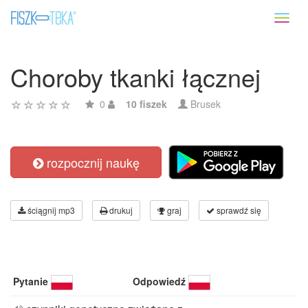
Toggl
naviga
Choroby tkanki łącznej
0
10 fiszek
Brusek
rozpocznij naukę
ściągnij mp3
drukuj
graj
sprawdź się
Pytanie
Odpowiedź