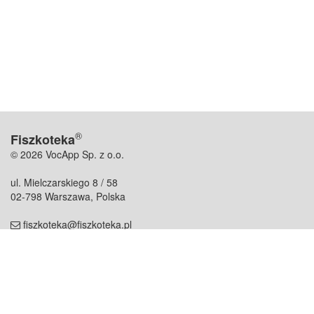
®
Fiszkoteka
© 2026 VocApp Sp. z o.o.
ul. Mielczarskiego 8 / 58
02-798 Warszawa, Polska
fiszkoteka@fiszkoteka.pl
NIP: 951 245 79 19
REGON: 369 727 696