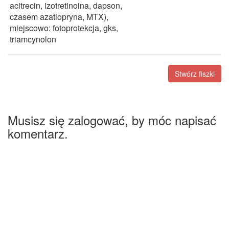
acitrecin, izotretinoina, dapson,
czasem azatiopryna, MTX),
miejscowo: fotoprotekcja, gks,
triamcynolon
Stwórz fiszki
Musisz się zalogować, by móc napisać
komentarz.