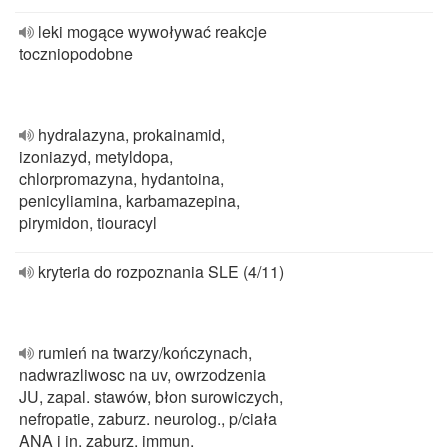
leki mogące wywoływać reakcje
toczniopodobne
hydralazyna, prokainamid,
izoniazyd, metyldopa,
chlorpromazyna, hydantoina,
penicyliamina, karbamazepina,
pirymidon, tiouracyl
kryteria do rozpoznania SLE (4/11)
rumień na twarzy/kończynach,
nadwrazliwosc na uv, owrzodzenia
JU, zapal. stawów, błon surowiczych,
nefropatie, zaburz. neurolog., p/ciała
ANA i in. zaburz. immun.