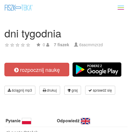
Toggl
naviga
dni tygodnia
0
7 fiszek
6sscmmzrzd
rozpocznij naukę
ściągnij mp3
drukuj
graj
sprawdź się
Pytanie
Odpowiedź