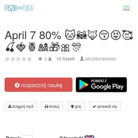
Toggl
naviga
April 7 80% 🐱🦝🦊😚😝🥰
🍒🍓🍍🎎🎁🎀🎊
0
10 fiszek
jakubkoralewski
rozpocznij naukę
ściągnij mp3
drukuj
graj
sprawdź się