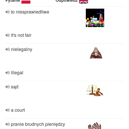
Pytanie
Odpowiedź
to niesprawiedliwe
it's not fair
nielegalny
illegal
sąd
a court
pranie brudnych pieniędzy