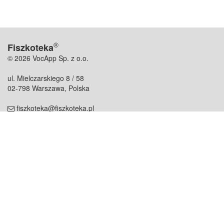
®
Fiszkoteka
© 2026 VocApp Sp. z o.o.
ul. Mielczarskiego 8 / 58
02-798 Warszawa, Polska
fiszkoteka@fiszkoteka.pl
NIP: 951 245 79 19
REGON: 369 727 696
Kontakt
O firmie