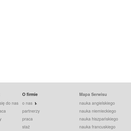
t
O firmie
Mapa Serwisu
się do nas
o nas
nauka angielskiego
aca
partnerzy
nauka niemieckiego
y
praca
nauka hiszpańskiego
staż
nauka francuskiego