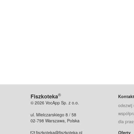
®
Fiszkoteka
Kontak
© 2026 VocApp Sp. z o.o.
odezwij 
współpr
ul. Mielczarskiego 8 / 58
02-798 Warszawa, Polska
dla pras
fiszkoteka@fiszkoteka.pl
Oferty