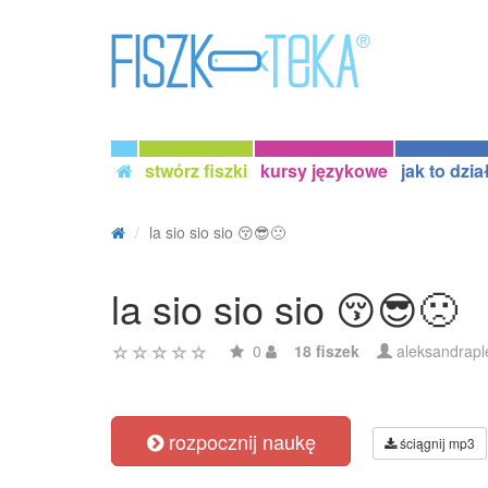
stwórz fiszki
kursy językowe
jak to dzia
la sio sio sio 😚😎🙁
la sio sio sio 😚😎🙁
0
18 fiszek
aleksandrap
rozpocznij naukę
ściągnij mp3