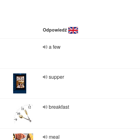
Odpowiedź
a few
supper
breakfast
meal