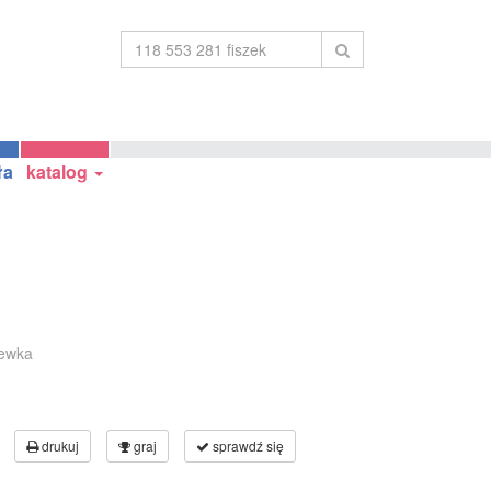
ła
katalog
lewka
drukuj
graj
sprawdź się