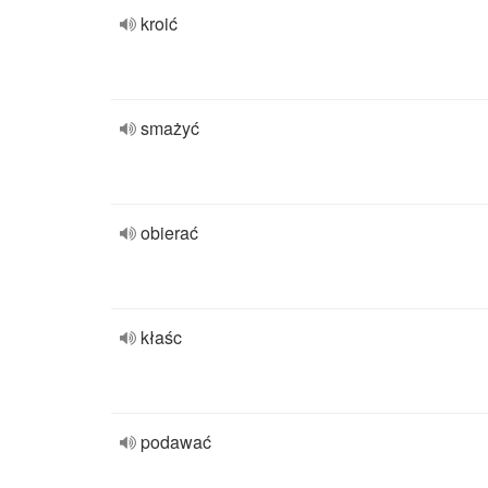
kroić
smażyć
obierać
kłaśc
podawać