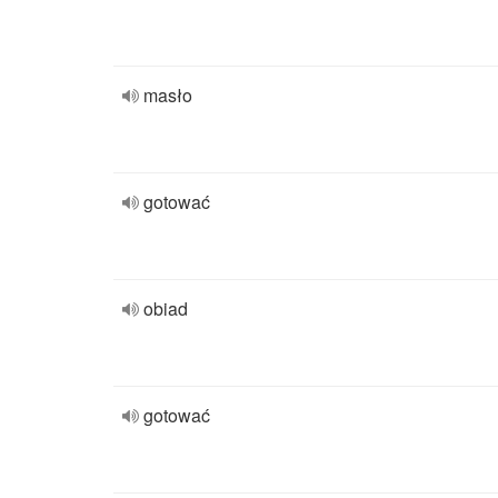
masło
gotować
obiad
gotować