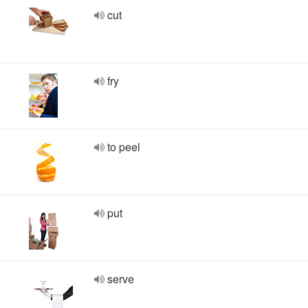
cut
fry
to peel
put
serve