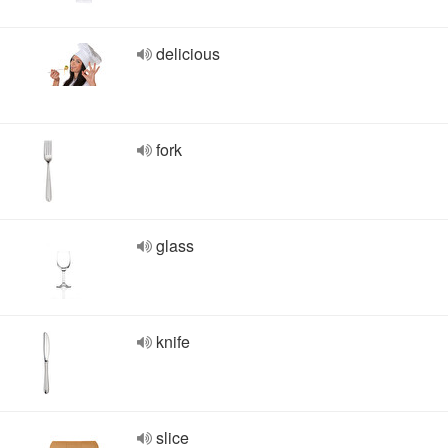
delicious
fork
glass
knife
slice