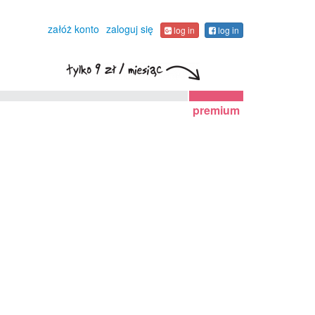
załóż konto
zaloguj się
log in
log in
premium