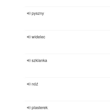
pyszny
widelec
szklanka
nóź
plasterek