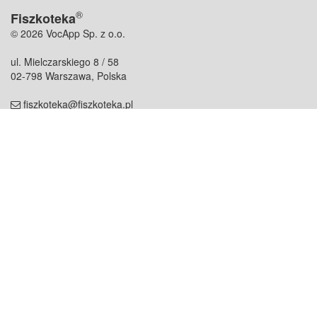
®
Fiszkoteka
© 2026 VocApp Sp. z o.o.
ul. Mielczarskiego 8 / 58
02-798 Warszawa, Polska
fiszkoteka@fiszkoteka.pl
NIP: 951 245 79 19
REGON: 369 727 696
Kontakt
O firmie
odezwij się do nas
o nas
współpraca
partnerzy