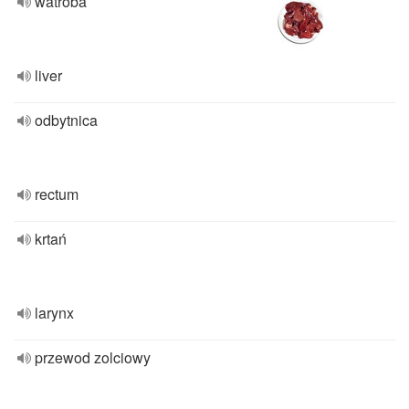
watroba
liver
odbytnica
rectum
krtań
larynx
przewod zolciowy