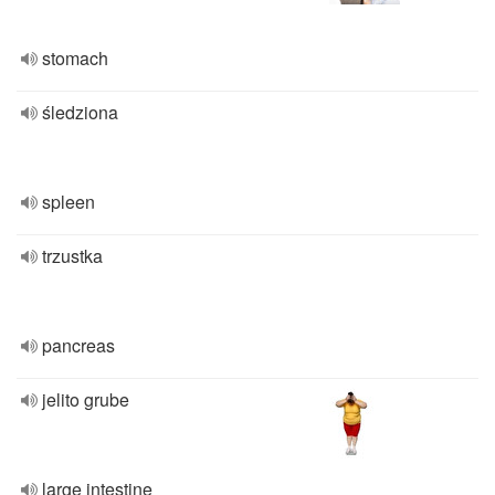
stomach
śledziona
spleen
trzustka
pancreas
jelito grube
large intestine