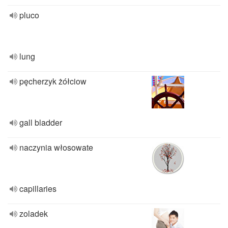
pluco
lung
pęcherzyk żółciow
gall bladder
naczynia włosowate
capillaries
zoladek