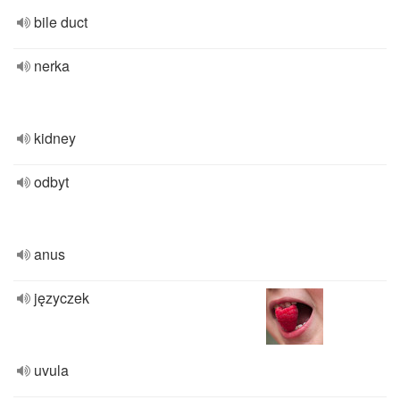
bile duct
nerka
kidney
odbyt
anus
języczek
uvula