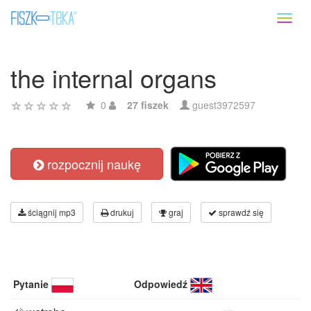
Toggl
naviga
the internal organs
0
27 fiszek
guest3972597
rozpocznij naukę
ściągnij mp3
drukuj
graj
sprawdź się
Pytanie
Odpowiedź