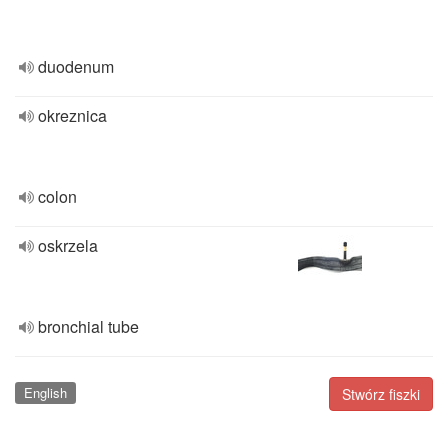
duodenum
okreznica
colon
oskrzela
bronchial tube
English
Stwórz fiszki