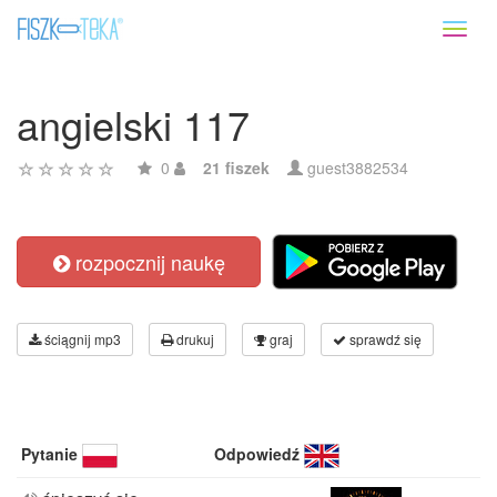
Toggl
naviga
angielski 117
0
21 fiszek
guest3882534
rozpocznij naukę
ściągnij mp3
drukuj
graj
sprawdź się
Pytanie
Odpowiedź