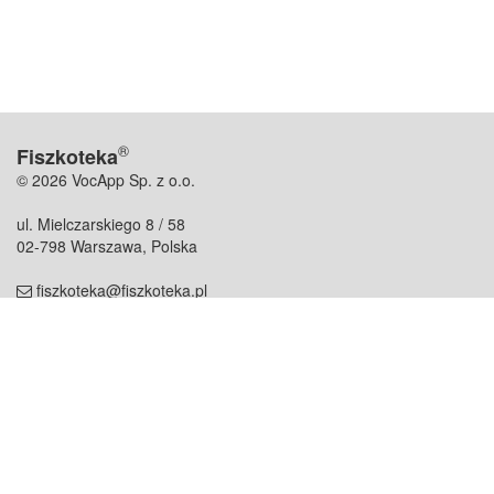
®
Fiszkoteka
© 2026 VocApp Sp. z o.o.
ul. Mielczarskiego 8 / 58
02-798 Warszawa, Polska
fiszkoteka@fiszkoteka.pl
NIP: 951 245 79 19
REGON: 369 727 696