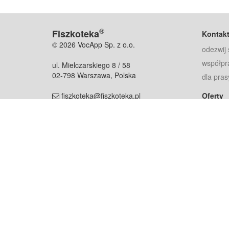
®
Fiszkoteka
Kontak
© 2026 VocApp Sp. z o.o.
odezwij 
współpr
ul. Mielczarskiego 8 / 58
02-798 Warszawa, Polska
dla pras
fiszkoteka@fiszkoteka.pl
Oferty
dla rodz
NIP: 951 245 79 19
dla kore
REGON: 369 727 696
Pomoc
Najczęst