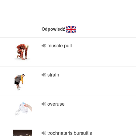
Odpowiedź
muscle pull
strain
overuse
trochnateris bursuitis