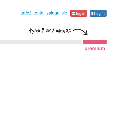
załóż konto
zaloguj się
log in
log in
premium