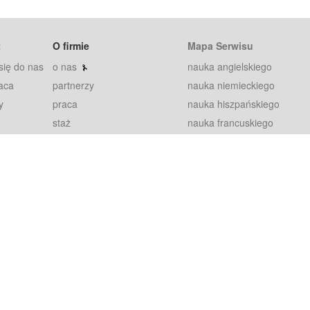
t
O firmie
Mapa Serwisu
się do nas
o nas
nauka angielskiego
aca
partnerzy
nauka niemieckiego
y
praca
nauka hiszpańskiego
staż
nauka francuskiego
blog
nauka rosyjskiego
in
2000+ opinii
nauka norweskiego
petytorów
nauka szwedzkiego
Warunki
fiszki
100% gwarancja
sze pytania
najnowsze lekcje
regulamin
Extra
prywatność i ciasteczka
RODO
plugin