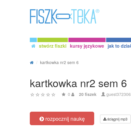
stwórz fiszki
kursy językowe
jak to dzia
kartkowka nr2 sem 6
kartkowka nr2 sem 6
0
20 fiszek
guest372306
rozpocznij naukę
ściągnij mp3