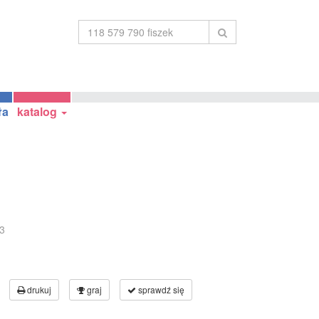
ła
katalog
3
drukuj
graj
sprawdź się