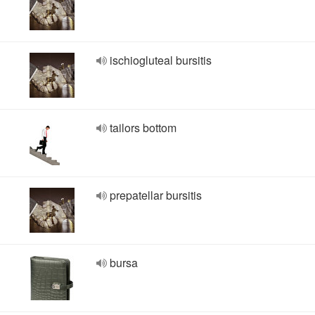
ischiogluteal bursitis
tailors bottom
prepatellar bursitis
bursa