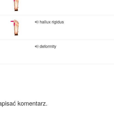
hallux rigidus
deformity
apisać komentarz.