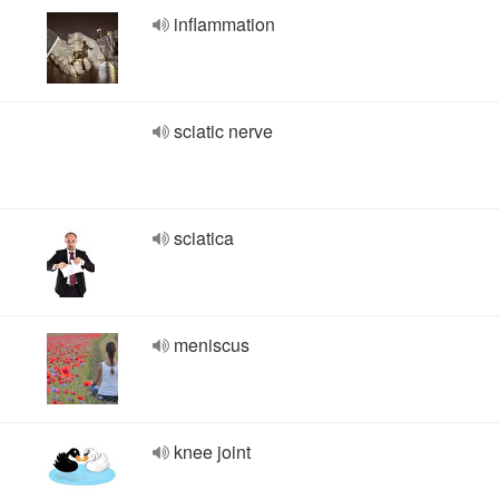
inflammation
sciatic nerve
sciatica
meniscus
knee joint