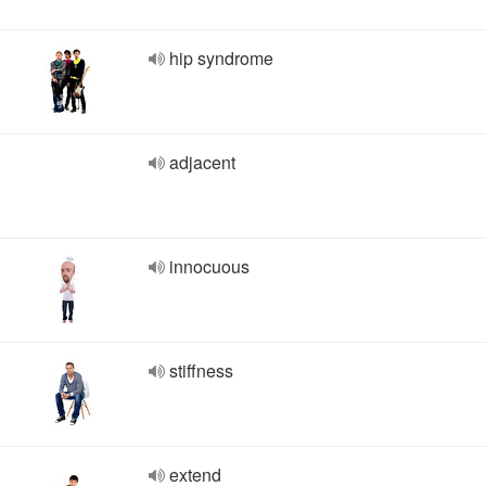
hip syndrome
adjacent
innocuous
stiffness
extend