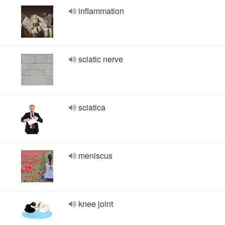
inflammation
sciatic nerve
sciatica
meniscus
knee joint