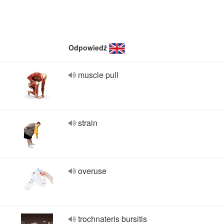
Odpowiedź
muscle pull
strain
overuse
trochnateris bursitis