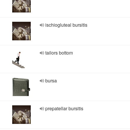
ischiogluteal bursitis
tailors bottom
bursa
prepatellar bursitis