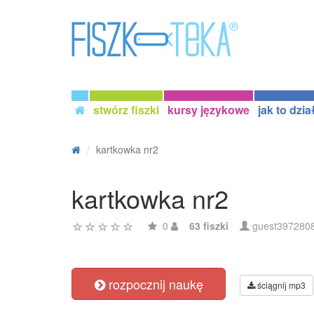
stwórz fiszki
kursy językowe
jak to dzia
kartkowka nr2
kartkowka nr2
0
63 fiszki
guest397280
rozpocznij naukę
ściągnij mp3