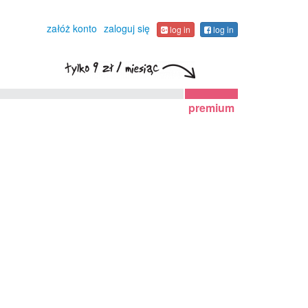
załóż konto
zaloguj się
log in
log in
premium