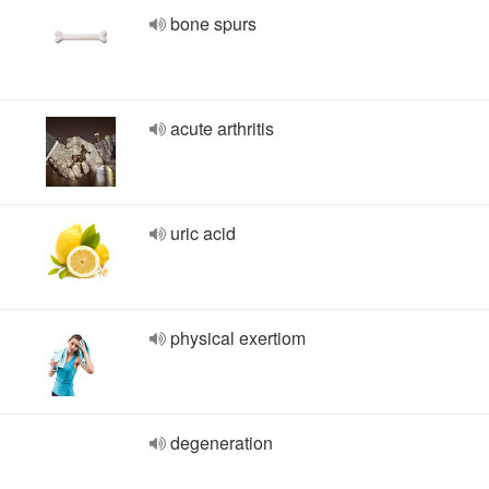
bone spurs
acute arthritis
uric acid
physical exertiom
degeneration