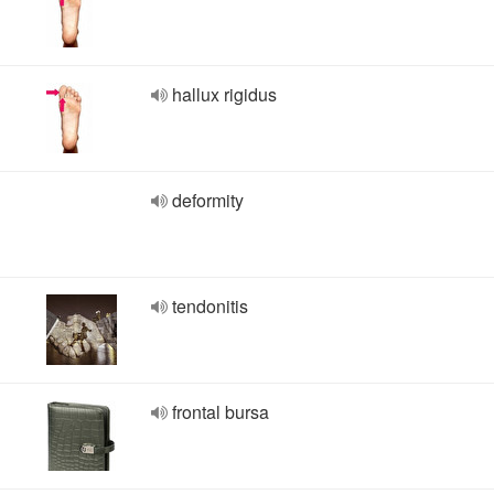
hallux rigidus
deformity
tendonitis
frontal bursa