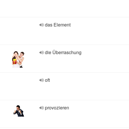
das Element
die Überraschung
oft
provozieren