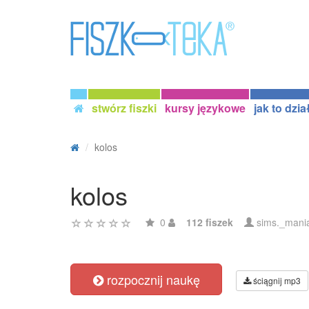
stwórz fiszki
kursy językowe
jak to dzia
kolos
kolos
0
112 fiszek
sims._mani
rozpocznij naukę
ściągnij mp3