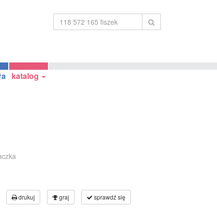
ła
katalog
aczka
drukuj
graj
sprawdź się