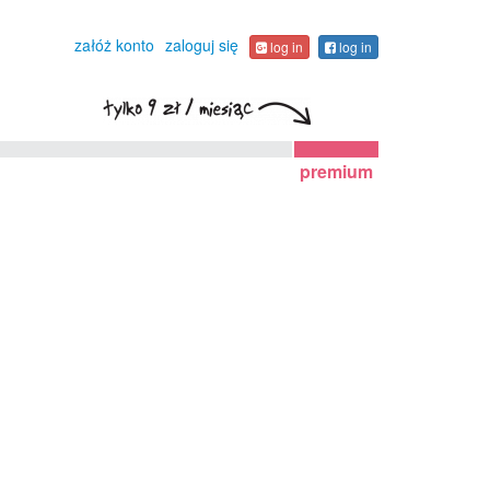
załóż konto
zaloguj się
log in
log in
premium