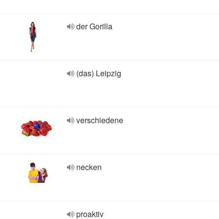
der Gorilla
(das) Leipzig
verschiedene
necken
proaktiv