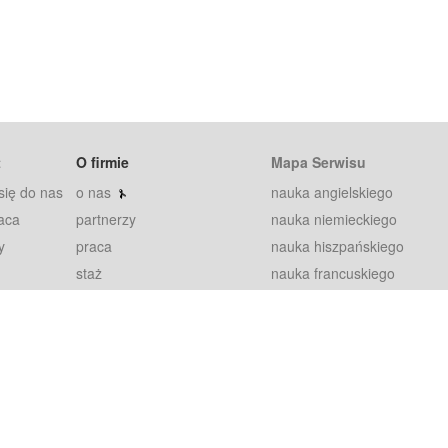
t
O firmie
Mapa Serwisu
się do nas
o nas
nauka angielskiego
aca
partnerzy
nauka niemieckiego
y
praca
nauka hiszpańskiego
staż
nauka francuskiego
blog
nauka rosyjskiego
in
2000+ opinii
nauka norweskiego
petytorów
nauka szwedzkiego
Warunki
fiszki
100% gwarancja
sze pytania
najnowsze lekcje
regulamin
Extra