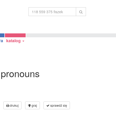
ła
katalog
 pronouns
drukuj
graj
sprawdź się