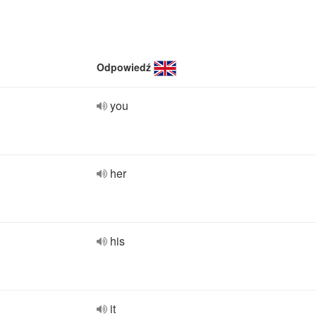
Odpowiedź
you
her
his
it