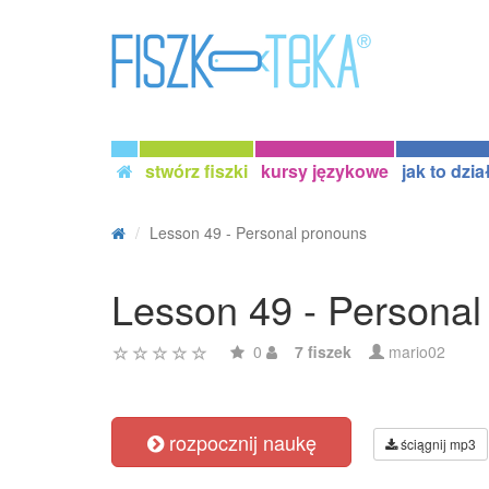
stwórz fiszki
kursy językowe
jak to dzia
Lesson 49 - Personal pronouns
Lesson 49 - Personal
0
7 fiszek
mario02
rozpocznij naukę
ściągnij mp3