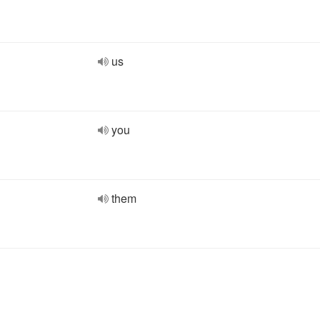
us
you
them