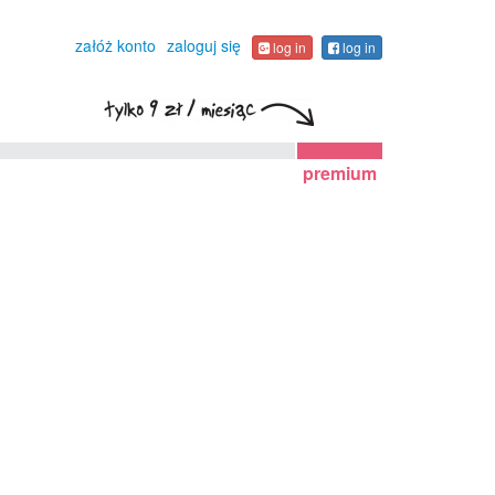
załóż konto
zaloguj się
log in
log in
premium