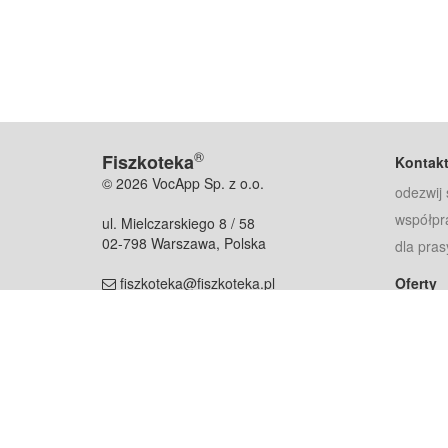
®
Fiszkoteka
Kontak
© 2026 VocApp Sp. z o.o.
odezwij 
współpr
ul. Mielczarskiego 8 / 58
02-798 Warszawa, Polska
dla pras
fiszkoteka@fiszkoteka.pl
Oferty
dla rodz
NIP: 951 245 79 19
dla kore
REGON: 369 727 696
Pomoc
Najczęst