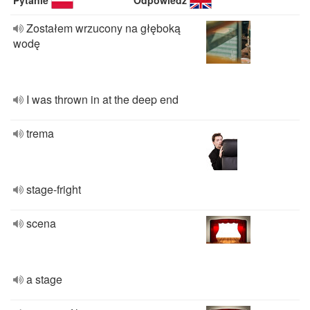
Pytanie
Odpowiedź
Zostałem wrzucony na głęboką
wodę
I was thrown in at the deep end
trema
stage-fright
scena
a stage