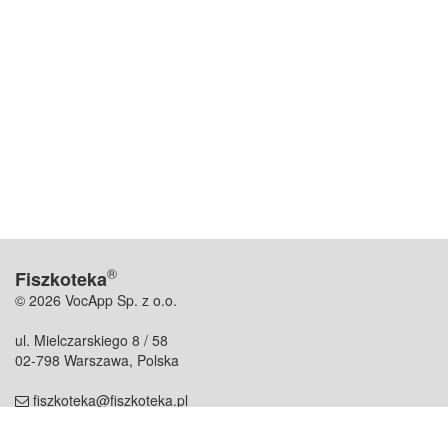
®
Fiszkoteka
© 2026 VocApp Sp. z o.o.
ul. Mielczarskiego 8 / 58
02-798 Warszawa, Polska
fiszkoteka@fiszkoteka.pl
NIP: 951 245 79 19