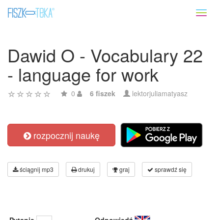
Toggl
naviga
Dawid O - Vocabulary 22
- language for work
0
6 fiszek
lektorjuliamatyasz
rozpocznij naukę
ściągnij mp3
drukuj
graj
sprawdź się