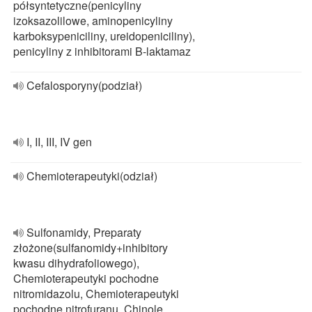
półsyntetyczne(penicyliny
izoksazolilowe, aminopenicyliny
karboksypeniciliny, ureidopeniciliny),
penicyliny z inhibitorami B-laktamaz
Cefalosporyny(podział)
I, II, III, IV gen
Chemioterapeutyki(odział)
Sulfonamidy, Preparaty
złożone(sulfanomidy+inhibitory
kwasu dihydrafoliowego),
Chemioterapeutyki pochodne
nitromidazolu, Chemioterapeutyki
pochodne nitrofuranu, Chinole