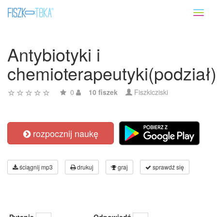
Toggl
naviga
Antybiotyki i
chemioterapeutyki(podział)
0
10 fiszek
Fiszkicziski
rozpocznij naukę
ściągnij mp3
drukuj
graj
sprawdź się