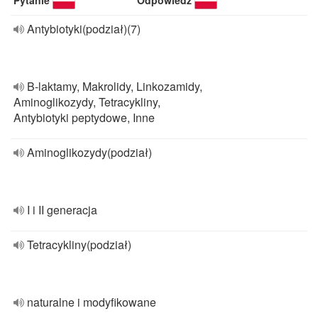
Pytanie
Odpowiedź
Antybiotyki(podział)(7)
B-laktamy, Makrolidy, Linkozamidy,
Aminoglikozydy, Tetracykliny,
Antybiotyki peptydowe, Inne
Aminoglikozydy(podział)
I i II generacja
Tetracykliny(podział)
naturalne i modyfikowane