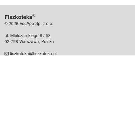
®
Fiszkoteka
© 2026 VocApp Sp. z o.o.
ul. Mielczarskiego 8 / 58
02-798 Warszawa, Polska
fiszkoteka@fiszkoteka.pl
NIP: 951 245 79 19
REGON: 369 727 696
Kontakt
O firmie
odezwij się do nas
o nas