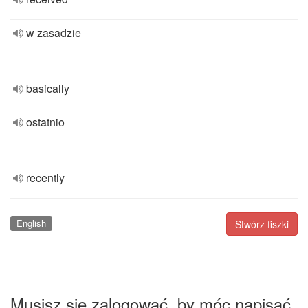
w zasadzie
basically
ostatnio
recently
English
Stwórz fiszki
Musisz się zalogować, by móc napisać