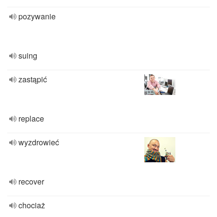
pozywanie
suing
zastąpić
replace
wyzdrowieć
recover
chociaż