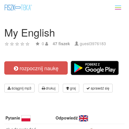
Toggl
naviga
My English
0
47 fiszek
guest3976183
rozpocznij naukę
ściągnij mp3
drukuj
graj
sprawdź się
Pytanie
Odpowiedź