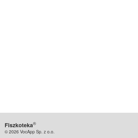
®
Fiszkoteka
© 2026 VocApp Sp. z o.o.