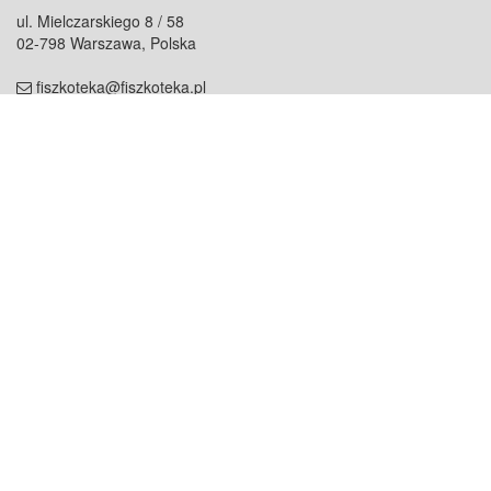
ul. Mielczarskiego 8 / 58
02-798 Warszawa, Polska
fiszkoteka@fiszkoteka.pl
NIP: 951 245 79 19
REGON: 369 727 696
Kontakt
O firmie
odezwij się do nas
o nas
współpraca
partnerzy
dla prasy
praca
staż
Oferty
blog