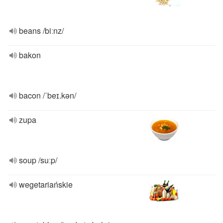
beans /biːnz/
bakon
bacon /ˈbeɪ.kən/
zupa
soup /suːp/
wegetariańskie