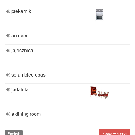
piekarnik
an oven
jajecznica
scrambled eggs
jadalnia
a dining room
English
Stwórz fiszki