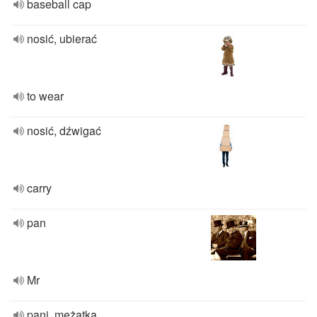
baseball cap
nosić, ubierać
to wear
nosić, dźwigać
carry
pan
Mr
pani, mężatka