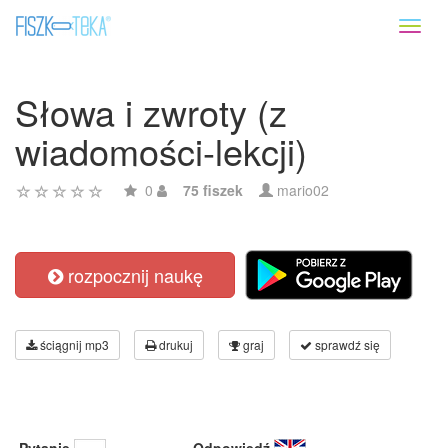
Toggl
naviga
Słowa i zwroty (z
wiadomości-lekcji)
0
75 fiszek
mario02
rozpocznij naukę
ściągnij mp3
drukuj
graj
sprawdź się