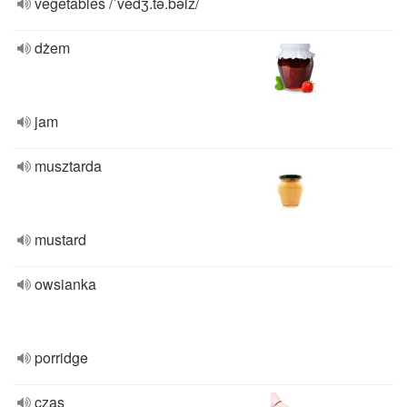
vegetables /ˈvedʒ.tə.bəlz/
dżem
jam
musztarda
mustard
owsianka
porridge
czas