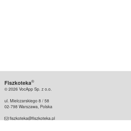
®
Fiszkoteka
© 2026 VocApp Sp. z o.o.
ul. Mielczarskiego 8 / 58
02-798 Warszawa, Polska
fiszkoteka@fiszkoteka.pl
NIP: 951 245 79 19