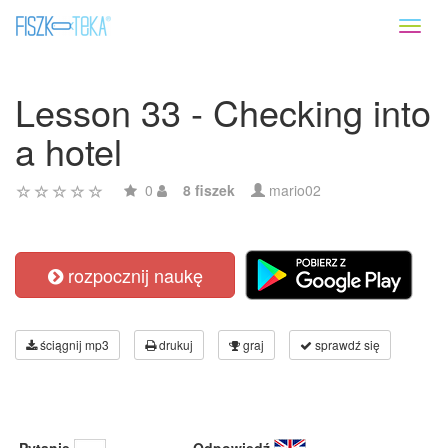
Toggl
naviga
Lesson 33 - Checking into
a hotel
0
8 fiszek
mario02
rozpocznij naukę
ściągnij mp3
drukuj
graj
sprawdź się