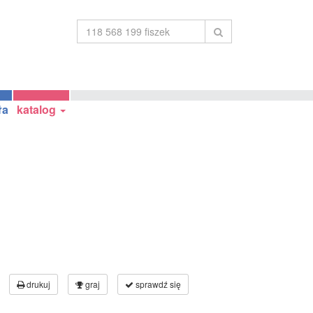
ła
katalog
drukuj
graj
sprawdź się