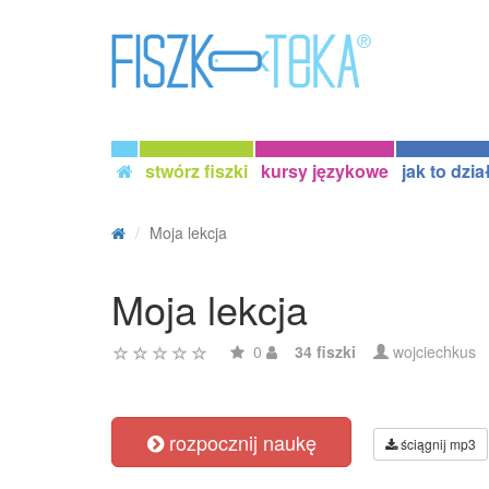
stwórz fiszki
kursy językowe
jak to dzia
Moja lekcja
Moja lekcja
0
34 fiszki
wojciechkus
rozpocznij naukę
ściągnij mp3