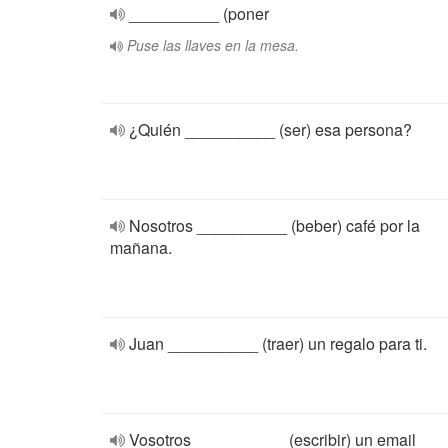
__________ (poner
Puse las llaves en la mesa.
¿Quién __________ (ser) esa persona?
Nosotros __________ (beber) café por la
mañana.
Juan __________ (traer) un regalo para ti.
Vosotros __________ (escribir) un email