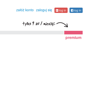
załóż konto
zaloguj się
log in
log in
premium