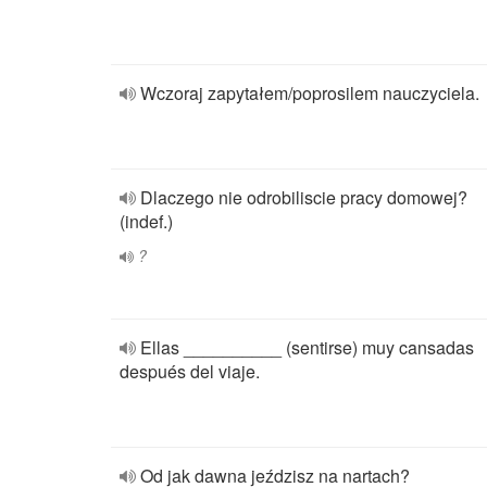
Wczoraj zapytałem/poprosilem nauczyciela.
Dlaczego nie odrobiliscie pracy domowej?
(indef.)
?
Ellas __________ (sentirse) muy cansadas
después del viaje.
Od jak dawna jeździsz na nartach?