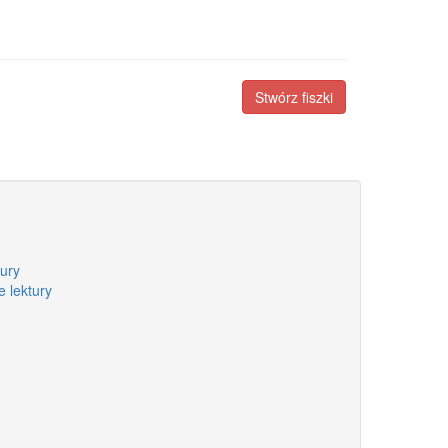
Stwórz fiszki
ury
 lektury