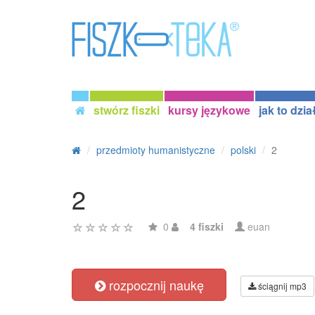
stwórz fiszki
kursy językowe
jak to dzia
przedmioty humanistyczne
polski
2
2
0
4 fiszki
euan
rozpocznij naukę
ściągnij mp3