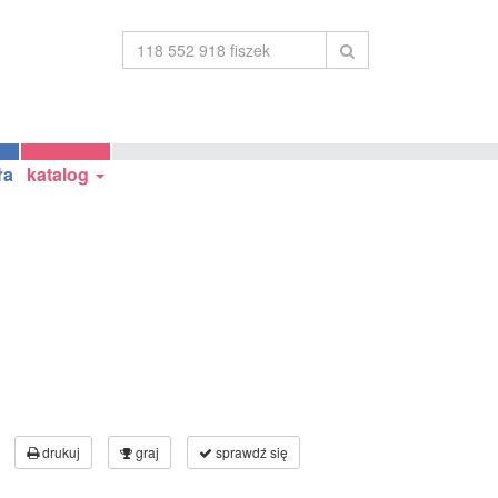
ła
katalog
drukuj
graj
sprawdź się