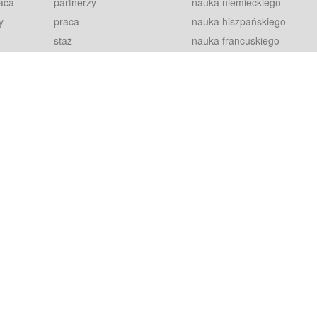
aca
partnerzy
nauka niemieckiego
y
praca
nauka hiszpańskiego
staż
nauka francuskiego
blog
nauka rosyjskiego
in
2000+ opinii
nauka norweskiego
petytorów
nauka szwedzkiego
Warunki
fiszki
100% gwarancja
sze pytania
najnowsze lekcje
regulamin
Extra
prywatność i ciasteczka
RODO
plugin
inansowany przez Unię Europejską ze środków Europejskiego Funduszu Rozwoju Regionalnego w ramach Programu Operacyjnego Int
z się więcej.