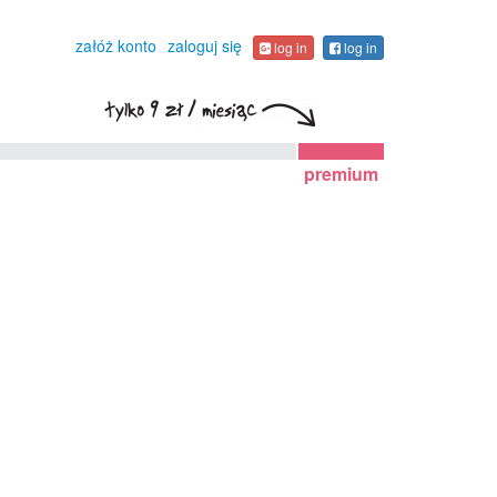
załóż konto
zaloguj się
log in
log in
premium