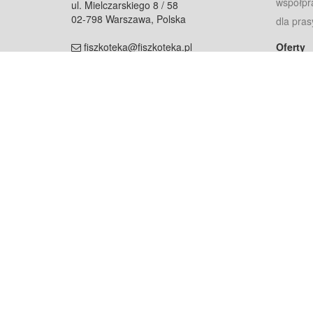
współpr
ul. Mielczarskiego 8 / 58
02-798 Warszawa, Polska
dla pras
fiszkoteka@fiszkoteka.pl
Oferty
dla rodz
NIP: 951 245 79 19
dla kore
REGON: 369 727 696
Pomoc
Najczęst
Projekt współf
Rozwój.
Dowied