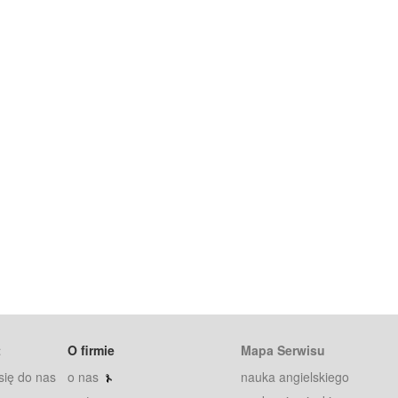
t
O firmie
Mapa Serwisu
się do nas
o nas
nauka angielskiego