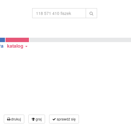
ła
katalog
drukuj
graj
sprawdź się