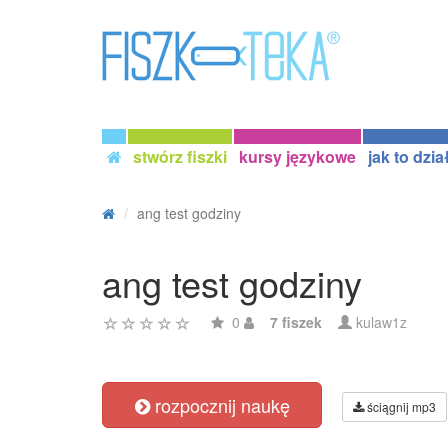
stwórz fiszki
kursy językowe
jak to dzia
ang test godziny
ang test godziny
0
7 fiszek
kulaw1z
rozpocznij naukę
ściągnij mp3