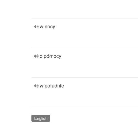
w nocy
o północy
w południe
English