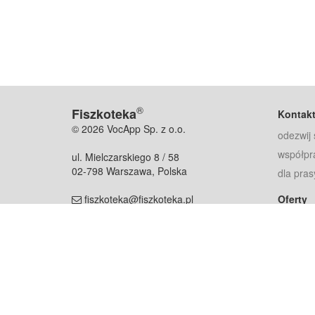
®
Fiszkoteka
Kontak
© 2026 VocApp Sp. z o.o.
odezwij 
współpr
ul. Mielczarskiego 8 / 58
02-798 Warszawa, Polska
dla pras
fiszkoteka@fiszkoteka.pl
Oferty
dla rodz
NIP: 951 245 79 19
dla kore
REGON: 369 727 696
Pomoc
Najczęst