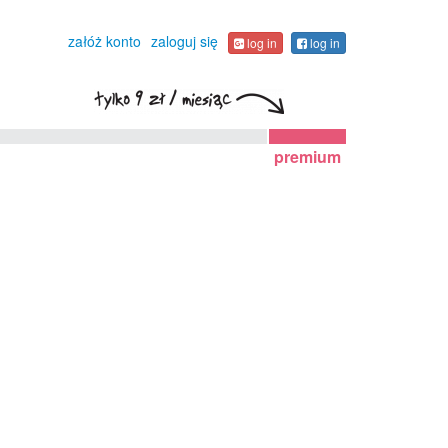
załóż konto
zaloguj się
log in
log in
premium