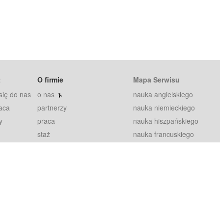
t
O firmie
Mapa Serwisu
się do nas
o nas
nauka angielskiego
aca
partnerzy
nauka niemieckiego
y
praca
nauka hiszpańskiego
staż
nauka francuskiego
blog
nauka rosyjskiego
in
2000+ opinii
nauka norweskiego
petytorów
nauka szwedzkiego
Warunki
fiszki
100% gwarancja
sze pytania
najnowsze lekcje
regulamin
Extra