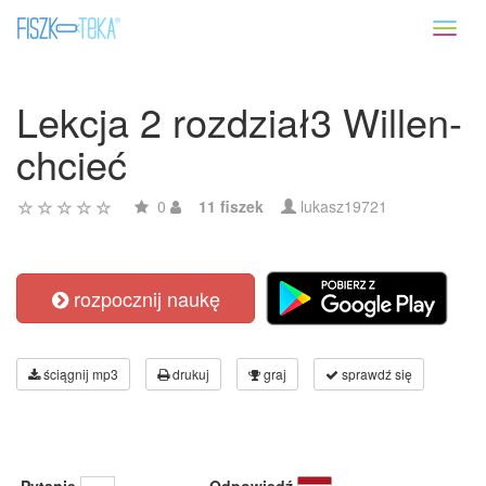
Toggl
naviga
Lekcja 2 rozdział3 Willen-
chcieć
0
11 fiszek
lukasz19721
rozpocznij naukę
ściągnij mp3
drukuj
graj
sprawdź się