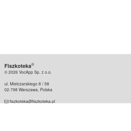
®
Fiszkoteka
© 2026 VocApp Sp. z o.o.
ul. Mielczarskiego 8 / 58
02-798 Warszawa, Polska
fiszkoteka@fiszkoteka.pl
NIP: 951 245 79 19
REGON: 369 727 696