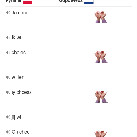
Pytanie
Odpowiedź
Ja chce
Ik wil
chcieć
willen
ty chcesz
jij wil
On chce