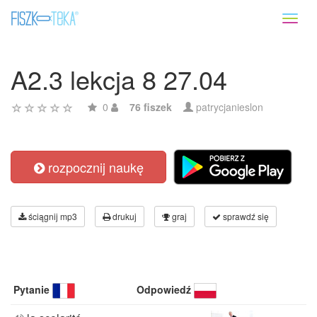
Toggl
naviga
A2.3 lekcja 8 27.04
0
76 fiszek
patrycjanieslon
rozpocznij naukę
ściągnij mp3
drukuj
graj
sprawdź się
Pytanie
Odpowiedź