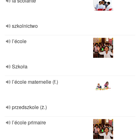
la scolarité
szkolnictwo
l’école
Szkoła
l’école maternelle (f.)
przedszkole (ż.)
l’école primaire