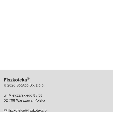
®
Fiszkoteka
© 2026 VocApp Sp. z o.o.
ul. Mielczarskiego 8 / 58
02-798 Warszawa, Polska
fiszkoteka@fiszkoteka.pl