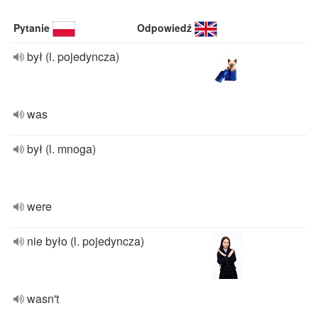
Pytanie
Odpowiedź
był (l. pojedyncza)
was
był (l. mnoga)
were
nie było (l. pojedyncza)
wasn't