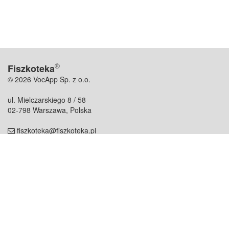
®
Fiszkoteka
© 2026 VocApp Sp. z o.o.
ul. Mielczarskiego 8 / 58
02-798 Warszawa, Polska
fiszkoteka@fiszkoteka.pl
NIP: 951 245 79 19
REGON: 369 727 696