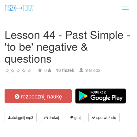
Toggl
naviga
Lesson 44 - Past Simple -
'to be' negative &
questions
0
10 fiszek
mario02
rozpocznij naukę
ściągnij mp3
drukuj
graj
sprawdź się