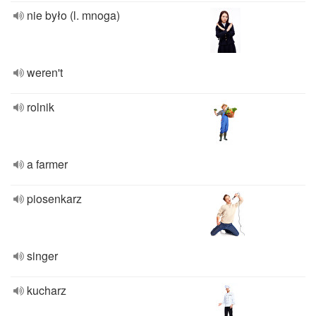
nie było (l. mnoga)
weren't
rolnik
a farmer
piosenkarz
singer
kucharz