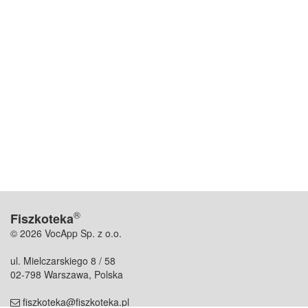
®
Fiszkoteka
© 2026 VocApp Sp. z o.o.
ul. Mielczarskiego 8 / 58
02-798 Warszawa, Polska
fiszkoteka@fiszkoteka.pl