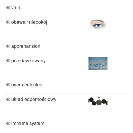
vain
obawa / niepokój
apprehansion
przedawkowany
overmedicated
układ odpornościowy
immune system