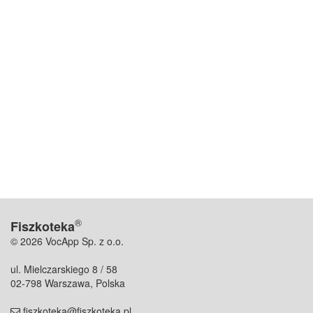
®
Fiszkoteka
© 2026 VocApp Sp. z o.o.
ul. Mielczarskiego 8 / 58
02-798 Warszawa, Polska
fiszkoteka@fiszkoteka.pl