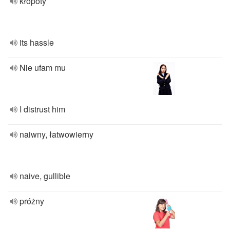
kłopoty
its hassle
Nie ufam mu
I distrust him
naiwny, łatwowierny
naive, gullible
próżny