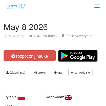
Toggl
naviga
May 8 2026
0
25 fiszek
English4everyone
rozpocznij naukę
ściągnij mp3
drukuj
graj
sprawdź się
Pytanie
Odpowiedź