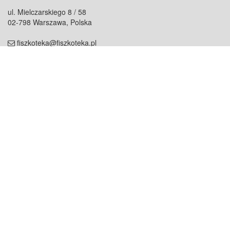
ul. Mielczarskiego 8 / 58
02-798 Warszawa, Polska
fiszkoteka@fiszkoteka.pl
NIP: 951 245 79 19
REGON: 369 727 696
Kontakt
O firmie
odezwij się do nas
o nas
współpraca
partnerzy
dla prasy
praca
staż
Oferty