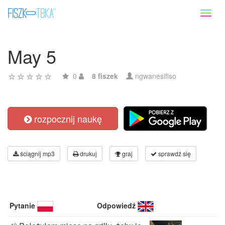
Toggl
naviga
May 5
0
8 fiszek
ngwanesifiso
rozpocznij naukę
ściągnij mp3
drukuj
graj
sprawdź się
Pytanie
Odpowiedź