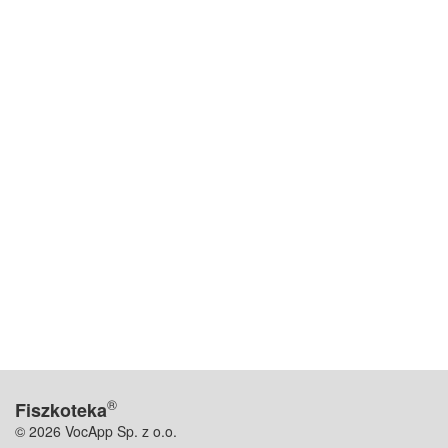
®
Fiszkoteka
© 2026 VocApp Sp. z o.o.