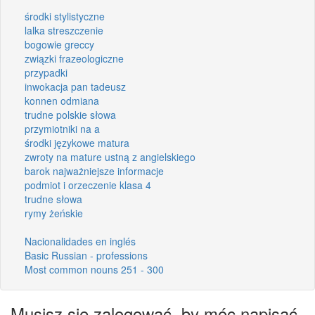
środki stylistyczne
lalka streszczenie
bogowie greccy
związki frazeologiczne
przypadki
inwokacja pan tadeusz
konnen odmiana
trudne polskie słowa
przymiotniki na a
środki językowe matura
zwroty na mature ustną z angielskiego
barok najważniejsze informacje
podmiot i orzeczenie klasa 4
trudne słowa
rymy żeńskie
Nacionalidades en inglés
Basic Russian - professions
Most common nouns 251 - 300
Musisz się zalogować, by móc napisać