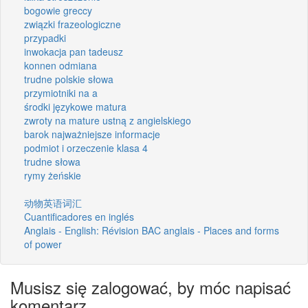
bogowie greccy
związki frazeologiczne
przypadki
inwokacja pan tadeusz
konnen odmiana
trudne polskie słowa
przymiotniki na a
środki językowe matura
zwroty na mature ustną z angielskiego
barok najważniejsze informacje
podmiot i orzeczenie klasa 4
trudne słowa
rymy żeńskie
动物英语词汇
Cuantificadores en inglés
Anglais - English: Révision BAC anglais - Places and forms
of power
Musisz się zalogować, by móc napisać
komentarz.