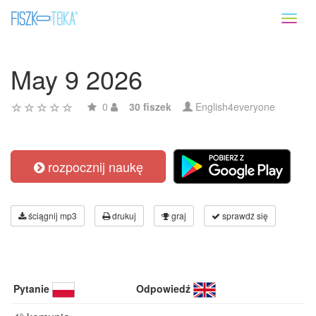
Toggl
naviga
May 9 2026
0
30 fiszek
English4everyone
rozpocznij naukę
ściągnij mp3
drukuj
graj
sprawdź się
Pytanie
Odpowiedź