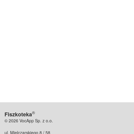
®
Fiszkoteka
© 2026 VocApp Sp. z o.o.
ul. Mielczarskiego 8 / 58