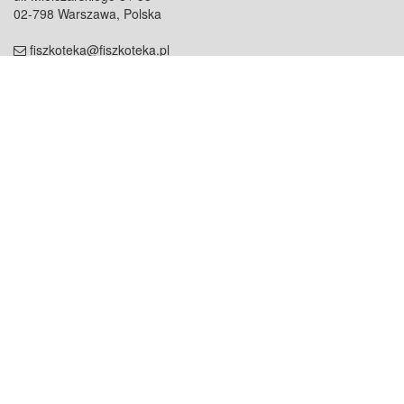
02-798 Warszawa, Polska
fiszkoteka@fiszkoteka.pl
NIP: 951 245 79 19
REGON: 369 727 696
Kontakt
O firmie
odezwij się do nas
o nas
współpraca
partnerzy
dla prasy
praca
staż
Oferty
blog
dla rodzin