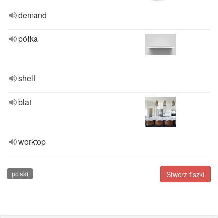
demand
półka
shelf
blat
worktop
polski
Stwórz fiszki