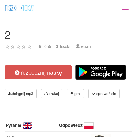
Toggl
naviga
2
0
3 fiszki
euan
rozpocznij naukę
ściągnij mp3
drukuj
graj
sprawdź się
Pytanie
Odpowiedź