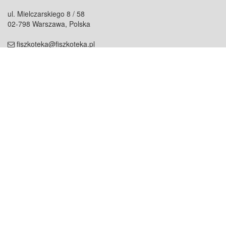
ul. Mielczarskiego 8 / 58
02-798 Warszawa, Polska
fiszkoteka@fiszkoteka.pl
NIP: 951 245 79 19
REGON: 369 727 696
Kontakt
O firmie
odezwij się do nas
o nas
współpraca
partnerzy
dla prasy
praca
staż
Oferty