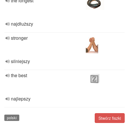
the longest
najdłuższy
stronger
silniejszy
the best
najlepszy
polski
Stwórz fiszki