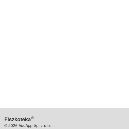
®
Fiszkoteka
© 2026 VocApp Sp. z o.o.