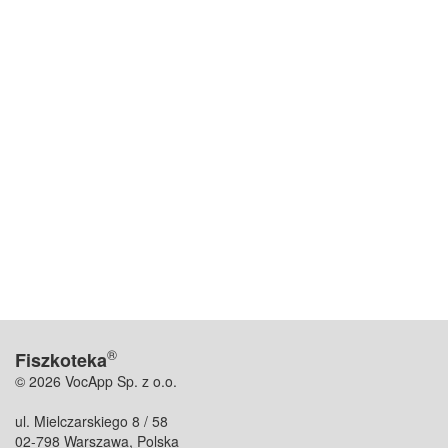
®
Fiszkoteka
© 2026 VocApp Sp. z o.o.
ul. Mielczarskiego 8 / 58
02-798 Warszawa, Polska