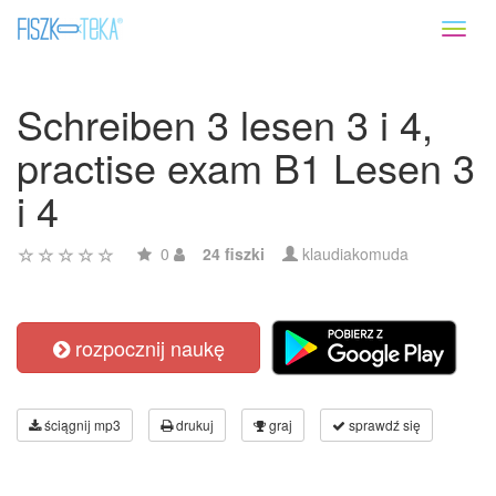
Toggl
naviga
Schreiben 3 lesen 3 i 4,
practise exam B1 Lesen 3
i 4
0
24 fiszki
klaudiakomuda
rozpocznij naukę
ściągnij mp3
drukuj
graj
sprawdź się