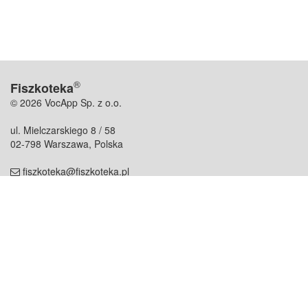
®
Fiszkoteka
© 2026 VocApp Sp. z o.o.
ul. Mielczarskiego 8 / 58
02-798 Warszawa, Polska
fiszkoteka@fiszkoteka.pl
NIP: 951 245 79 19
REGON: 369 727 696