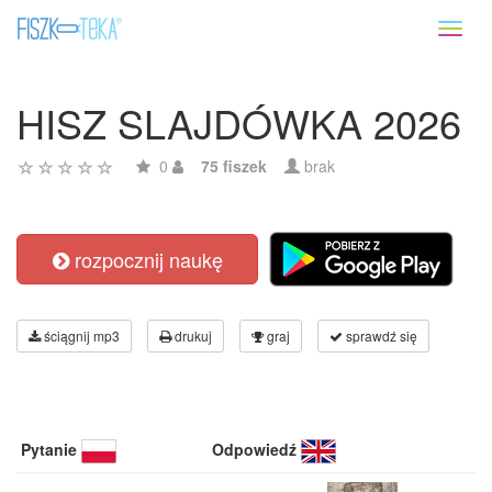
Toggl
naviga
HISZ SLAJDÓWKA 2026
0
75 fiszek
brak
rozpocznij naukę
ściągnij mp3
drukuj
graj
sprawdź się
Pytanie
Odpowiedź