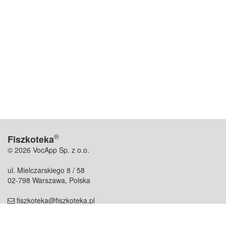
®
Fiszkoteka
© 2026 VocApp Sp. z o.o.
ul. Mielczarskiego 8 / 58
02-798 Warszawa, Polska
fiszkoteka@fiszkoteka.pl
NIP: 951 245 79 19