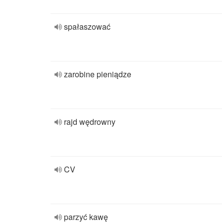
spałaszować
zarobine pieniądze
rajd wędrowny
CV
parzyć kawę