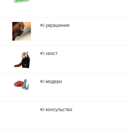
украшения
хвост
модерн
консульство