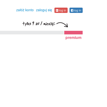
załóż konto
zaloguj się
log in
log in
premium