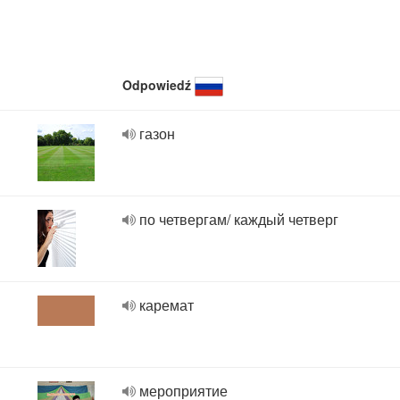
Odpowiedź
газон
по четвергам/ каждый четверг
каремат
мероприятие