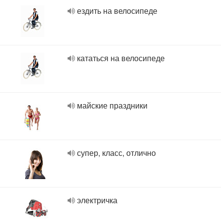
ездить на велосипеде
кататься на велосипеде
майские праздники
супер, класс, отлично
электричка