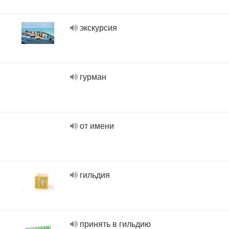
экскурсия
гурман
от имени
гильдия
принять в гильдию