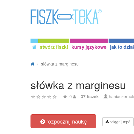
stwórz fiszki
kursy językowe
jak to dzia
słówka z marginesu
słówka z marginesu
0
37 fiszek
haniaczerne
rozpocznij naukę
ściągnij mp3