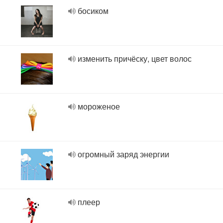
босиком
изменить причёску, цвет волос
мороженое
огромный заряд энергии
плеер