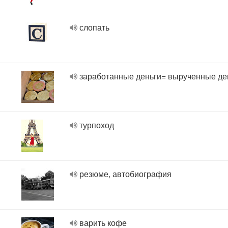
слопать
заработанные деньги= вырученные де
турпоход
резюме, автобиография
варить кофе