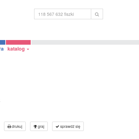
ła
katalog
k
drukuj
graj
sprawdź się