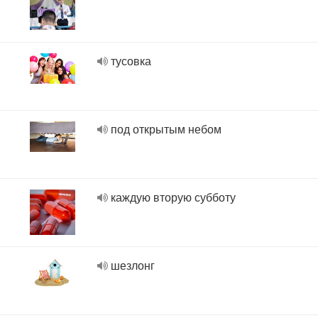
тусовка
под открытым небом
каждую вторую субботу
шезлонг