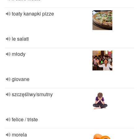
toaty kanapki pizze
le salati
młody
giovane
szczęśliwy/smutny
felice / triste
morela