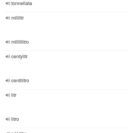
tonnellata
mililitr
milllilitro
centylitr
centilitro
litr
litro