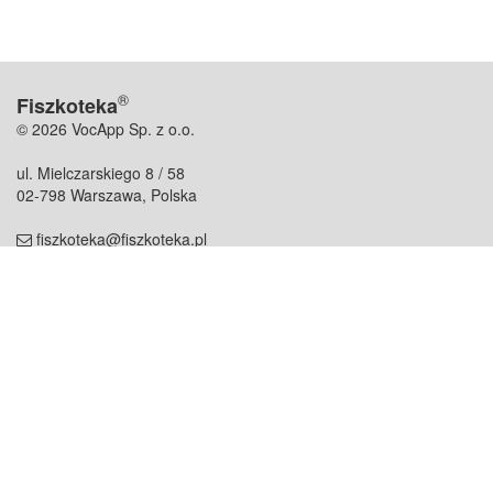
®
Fiszkoteka
© 2026 VocApp Sp. z o.o.
ul. Mielczarskiego 8 / 58
02-798 Warszawa, Polska
fiszkoteka@fiszkoteka.pl
NIP: 951 245 79 19
REGON: 369 727 696
Kontakt
O firmie