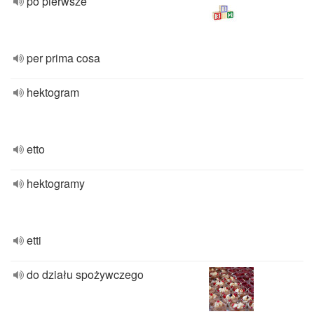
po pierwsze
per prima cosa
hektogram
etto
hektogramy
etti
do działu spożywczego