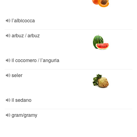
l’albicocca
arbuz / arbuz
il cocomero / l’anguria
seler
il sedano
gram/gramy