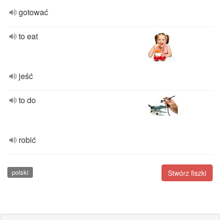
gotować
to eat
jeść
to do
robić
polski
Stwórz fiszki