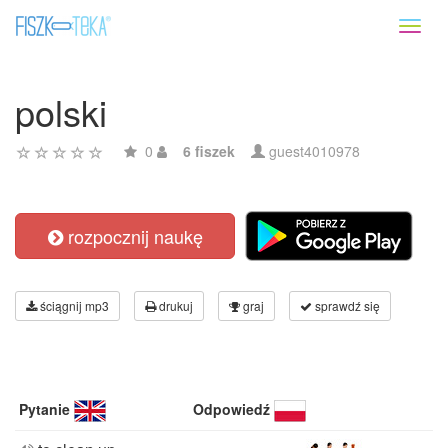
Toggl
naviga
polski
0
6 fiszek
guest4010978
rozpocznij naukę
ściągnij mp3
drukuj
graj
sprawdź się
Pytanie
Odpowiedź