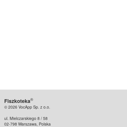
®
Fiszkoteka
© 2026 VocApp Sp. z o.o.
ul. Mielczarskiego 8 / 58
02-798 Warszawa, Polska