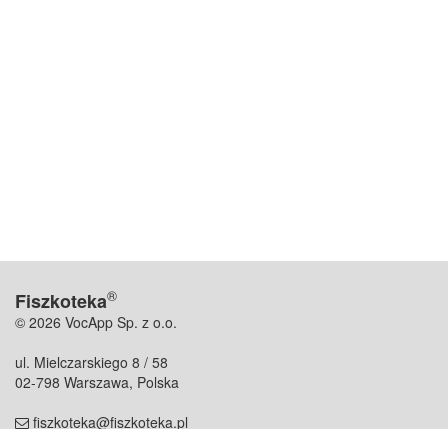
®
Fiszkoteka
© 2026 VocApp Sp. z o.o.
ul. Mielczarskiego 8 / 58
02-798 Warszawa, Polska
fiszkoteka@fiszkoteka.pl