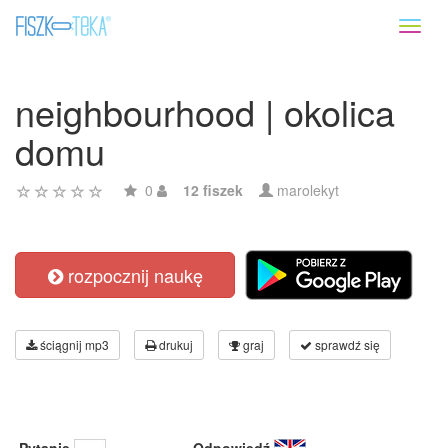
Toggl
naviga
neighbourhood | okolica
domu
0
12 fiszek
marolekyt
rozpocznij naukę
ściągnij mp3
drukuj
graj
sprawdź się