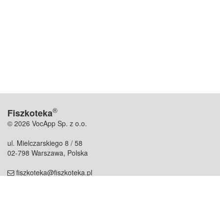
®
Fiszkoteka
© 2026 VocApp Sp. z o.o.
ul. Mielczarskiego 8 / 58
02-798 Warszawa, Polska
fiszkoteka@fiszkoteka.pl
NIP: 951 245 79 19
REGON: 369 727 696