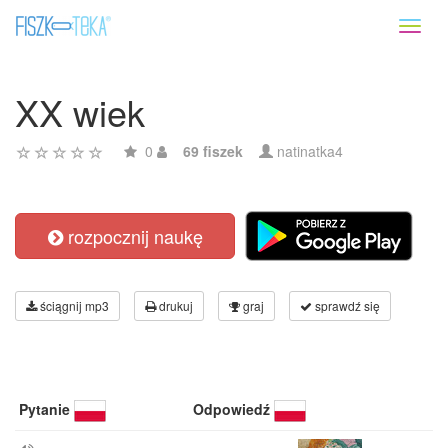
Toggl
naviga
XX wiek
0
69 fiszek
natinatka4
rozpocznij naukę
ściągnij mp3
drukuj
graj
sprawdź się
Pytanie
Odpowiedź