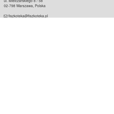
ul. Mielczarskiego 8 / 58
02-798 Warszawa, Polska
fiszkoteka@fiszkoteka.pl
NIP: 951 245 79 19
REGON: 369 727 696
Kontakt
O firmie
odezwij się do nas
o nas
współpraca
partnerzy
dla prasy
praca
staż
Oferty
blog
dla rodzin