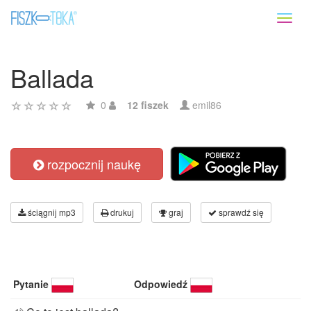
Toggl
naviga
Ballada
0
12 fiszek
emil86
rozpocznij naukę
ściągnij mp3
drukuj
graj
sprawdź się
Pytanie
Odpowiedź