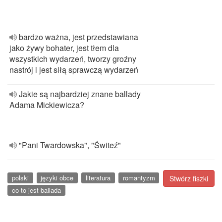
bardzo ważna, jest przedstawiana
jako żywy bohater, jest tłem dla
wszystkich wydarzeń, tworzy groźny
nastrój i jest siłą sprawczą wydarzeń
Jakie są najbardziej znane ballady
Adama Mickiewicza?
"Pani Twardowska", "Świteź"
polski
języki obce
literatura
romantyzm
Stwórz fiszki
co to jest ballada