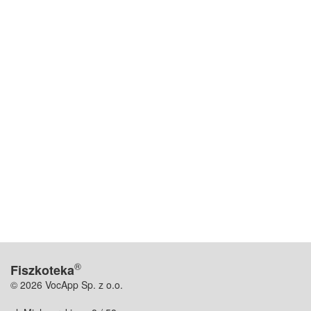
®
Fiszkoteka
© 2026 VocApp Sp. z o.o.