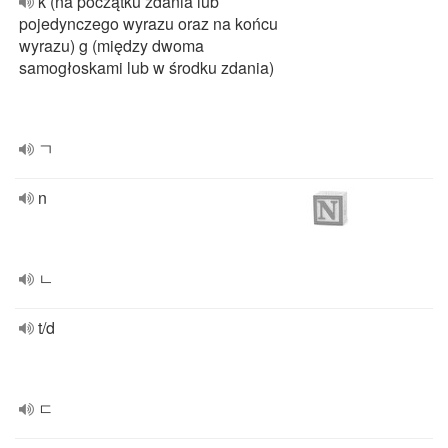
k (na początku zdania lub
pojedynczego wyrazu oraz na końcu
wyrazu) g (między dwoma
samogłoskami lub w środku zdania)
ㄱ
n
ㄴ
t/d
ㄷ