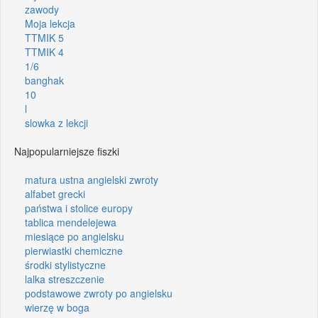
zawody
Moja lekcja
TTMIK 5
TTMIK 4
1/6
banghak
10
l
slowka z lekcji
Najpopularniejsze fiszki
matura ustna angielski zwroty
alfabet grecki
państwa i stolice europy
tablica mendelejewa
miesiące po angielsku
pierwiastki chemiczne
środki stylistyczne
lalka streszczenie
podstawowe zwroty po angielsku
wierzę w boga