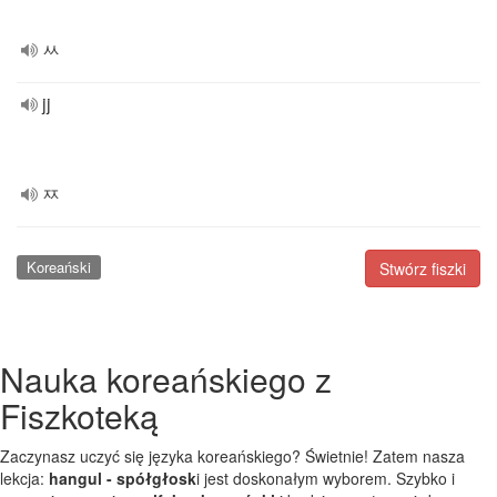
ㅆ
jj
ㅉ
Koreański
Stwórz fiszki
Nauka koreańskiego z
Fiszkoteką
Zaczynasz uczyć się języka koreańskiego? Świetnie! Zatem nasza
lekcja:
hangul - spółgłosk
i jest doskonałym wyborem. Szybko i