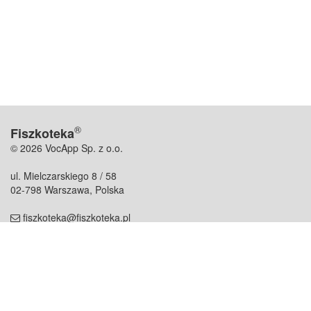
®
Fiszkoteka
© 2026 VocApp Sp. z o.o.
ul. Mielczarskiego 8 / 58
02-798 Warszawa, Polska
fiszkoteka@fiszkoteka.pl
NIP: 951 245 79 19
REGON: 369 727 696