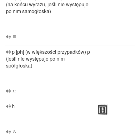
(na końcu wyrazu, jeśli nie występuje
po nim samogłoska)
ㅌ
p [ph] (w większości przypadków) p
(jeśli nie występuje po nim
spółgłoska)
ㅍ
h
ㅎ