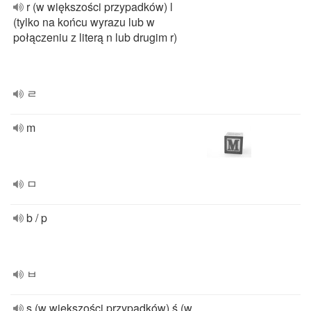
r (w większości przypadków) l
(tylko na końcu wyrazu lub w
połączeniu z literą n lub drugim r)
ㄹ
m
ㅁ
b / p
ㅂ
s (w większości przypadków) ś (w