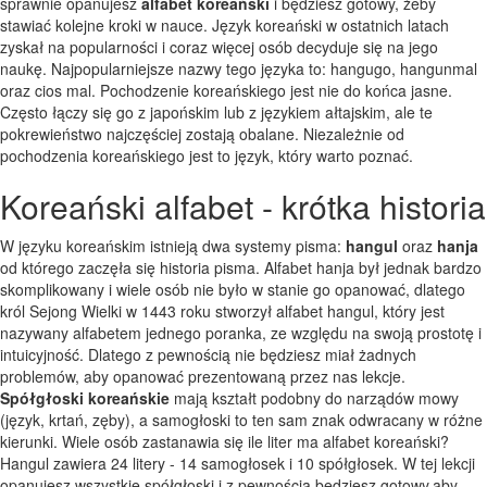
sprawnie opanujesz
alfabet koreański
i będziesz gotowy, żeby
stawiać kolejne kroki w nauce. Język koreański w ostatnich latach
zyskał na popularności i coraz więcej osób decyduje się na jego
naukę. Najpopularniejsze nazwy tego języka to: hangugo, hangunmal
oraz cios mal. Pochodzenie koreańskiego jest nie do końca jasne.
Często łączy się go z japońskim lub z językiem ałtajskim, ale te
pokrewieństwo najczęściej zostają obalane. Niezależnie od
pochodzenia koreańskiego jest to język, który warto poznać.
Koreański alfabet - krótka historia
W języku koreańskim istnieją dwa systemy pisma:
hangul
oraz
hanja
od którego zaczęła się historia pisma. Alfabet hanja był jednak bardzo
skomplikowany i wiele osób nie było w stanie go opanować, dlatego
król Sejong Wielki w 1443 roku stworzył alfabet hangul, który jest
nazywany alfabetem jednego poranka, ze względu na swoją prostotę i
intuicyjność. Dlatego z pewnością nie będziesz miał żadnych
problemów, aby opanować prezentowaną przez nas lekcje.
Spółgłoski koreańskie
mają kształt podobny do narządów mowy
(język, krtań, zęby), a samogłoski to ten sam znak odwracany w różne
kierunki. Wiele osób zastanawia się ile liter ma alfabet koreański?
Hangul zawiera 24 litery - 14 samogłosek i 10 spółgłosek. W tej lekcji
opanujesz wszystkie spółgłoski i z pewnością będziesz gotowy,aby