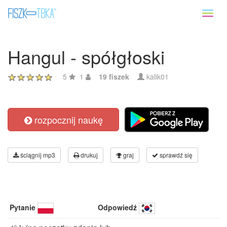
Toggl
naviga
Hangul - spółgłoski
5
1
19 fiszek
kalik01
rozpocznij naukę
ściągnij mp3
drukuj
graj
sprawdź się
Pytanie
Odpowiedź