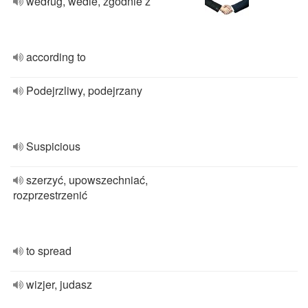
według, wedle, zgodnie z
according to
Podejrzliwy, podejrzany
Suspicious
szerzyć, upowszechniać,
rozprzestrzenić
to spread
wizjer, judasz