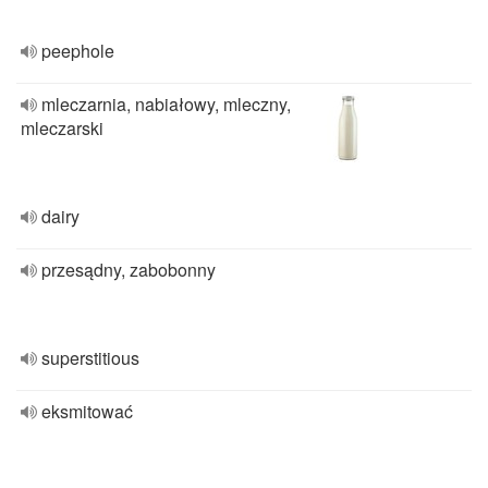
peephole
mleczarnia, nabiałowy, mleczny,
mleczarski
dairy
przesądny, zabobonny
superstitious
eksmitować