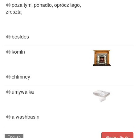
poza tym, ponadto, oprócz tego,
zresztą
besides
komin
chimney
umywalka
a washbasin
English
Stwórz fiszki