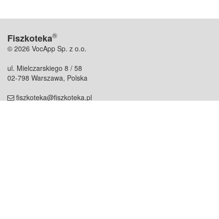
®
Fiszkoteka
© 2026 VocApp Sp. z o.o.
ul. Mielczarskiego 8 / 58
02-798 Warszawa, Polska
fiszkoteka@fiszkoteka.pl
NIP: 951 245 79 19
REGON: 369 727 696
Kontakt
O firmie