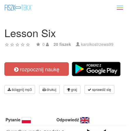
Toggl
naviga
Lesson Six
0
20 fiszek
karolkostrzewa99
rozpocznij naukę
ściągnij mp3
drukuj
graj
sprawdź się
Pytanie
Odpowiedź