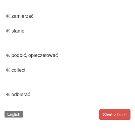
zamierzać
stamp
podbić, opieczetować
collect
odbierać
English
Stwórz fiszki