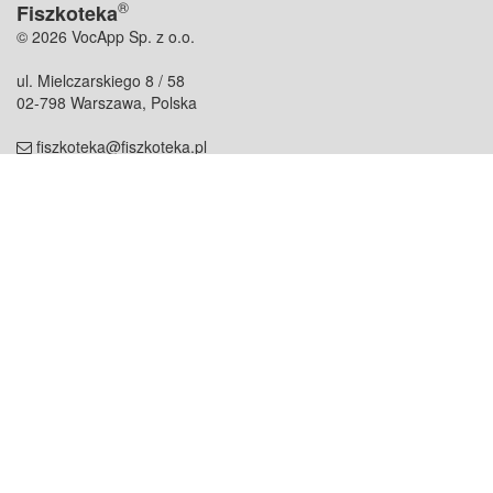
®
Fiszkoteka
© 2026 VocApp Sp. z o.o.
ul. Mielczarskiego 8 / 58
02-798 Warszawa, Polska
fiszkoteka@fiszkoteka.pl
NIP: 951 245 79 19
REGON: 369 727 696
Kontakt
O firmie
odezwij się do nas
o nas
współpraca
partnerzy
dla prasy
praca