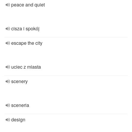
peace and quiet
cisza i spokój
escape the city
uciec z miasta
scenery
sceneria
design