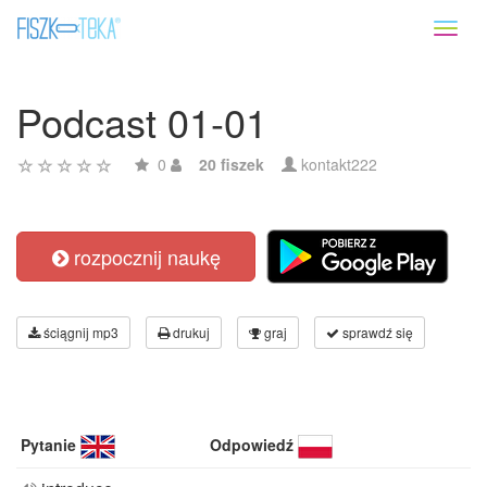
Toggl
naviga
Podcast 01-01
0
20 fiszek
kontakt222
rozpocznij naukę
ściągnij mp3
drukuj
graj
sprawdź się
Pytanie
Odpowiedź