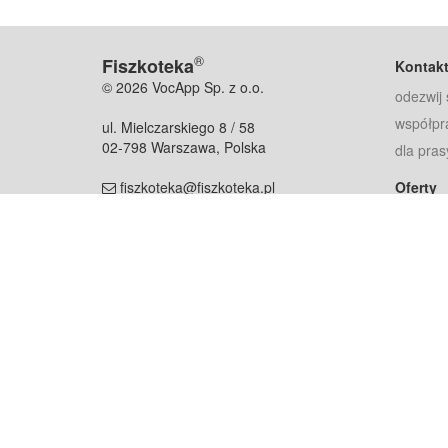
®
Fiszkoteka
Kontak
© 2026 VocApp Sp. z o.o.
odezwij 
współpr
ul. Mielczarskiego 8 / 58
02-798 Warszawa, Polska
dla pras
fiszkoteka@fiszkoteka.pl
Oferty
dla rodz
NIP: 951 245 79 19
dla kore
REGON: 369 727 696
Pomoc
Najczęst