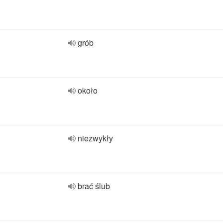
grób
około
niezwykły
brać ślub