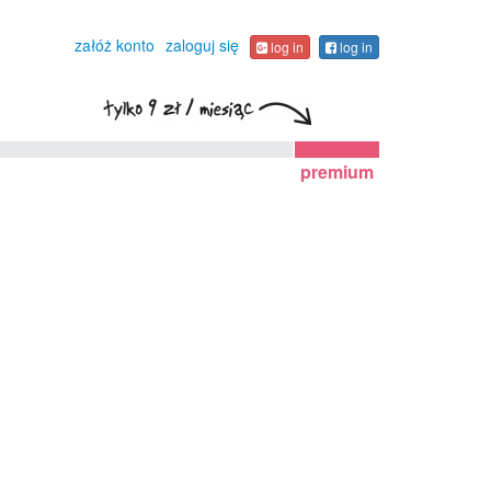
załóż konto
zaloguj się
log in
log in
premium