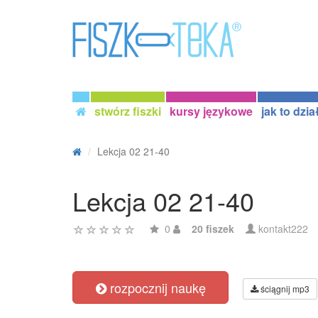
stwórz fiszki
kursy językowe
jak to dzia
Lekcja 02 21-40
Lekcja 02 21-40
0
20 fiszek
kontakt222
rozpocznij naukę
ściągnij mp3