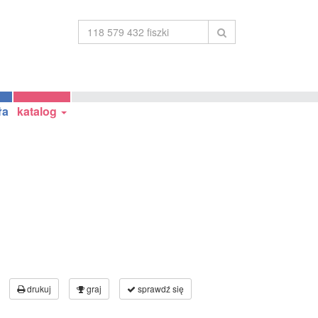
ła
katalog
drukuj
graj
sprawdź się