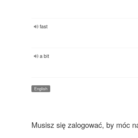
fast
a bit
English
Musisz się zalogować, by móc n