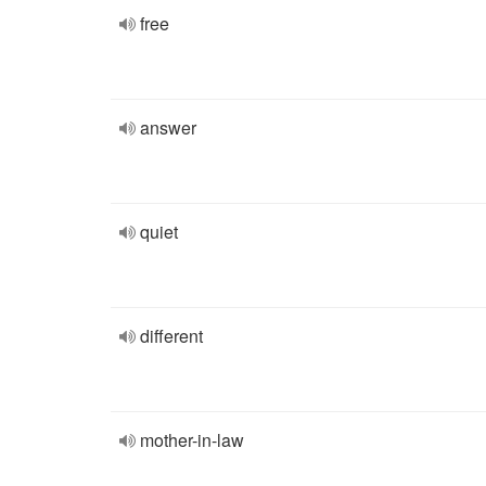
free
answer
quiet
different
mother-in-law