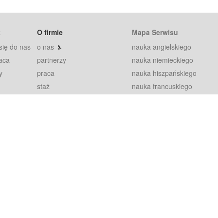
t
O firmie
Mapa Serwisu
się do nas
o nas
nauka angielskiego
aca
partnerzy
nauka niemieckiego
y
praca
nauka hiszpańskiego
staż
nauka francuskiego
blog
nauka rosyjskiego
in
2000+ opinii
nauka norweskiego
petytorów
nauka szwedzkiego
Warunki
fiszki
100% gwarancja
sze pytania
najnowsze lekcje
regulamin
Extra
prywatność i ciasteczka
RODO
plugin