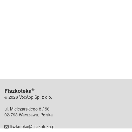
®
Fiszkoteka
© 2026 VocApp Sp. z o.o.
ul. Mielczarskiego 8 / 58
02-798 Warszawa, Polska
fiszkoteka@fiszkoteka.pl