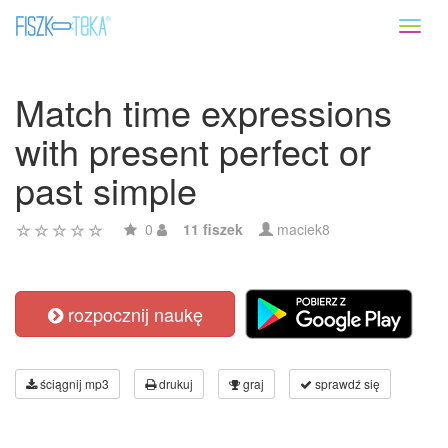
Toggl
naviga
Match time expressions
with present perfect or
past simple
0
11 fiszek
maciek8
rozpocznij naukę
ściągnij mp3
drukuj
graj
sprawdź się