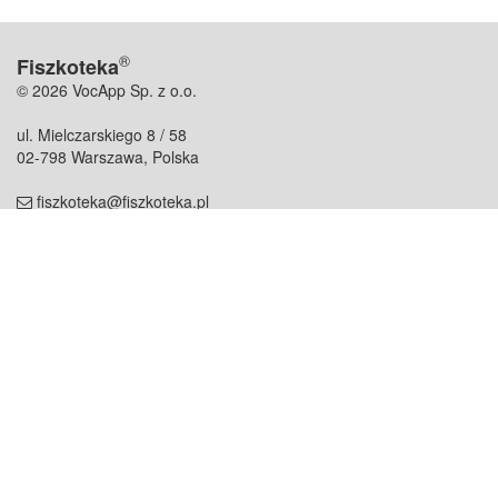
®
Fiszkoteka
© 2026 VocApp Sp. z o.o.
ul. Mielczarskiego 8 / 58
02-798 Warszawa, Polska
fiszkoteka@fiszkoteka.pl
NIP: 951 245 79 19
REGON: 369 727 696
Kontakt
O firmie
odezwij się do nas
o nas