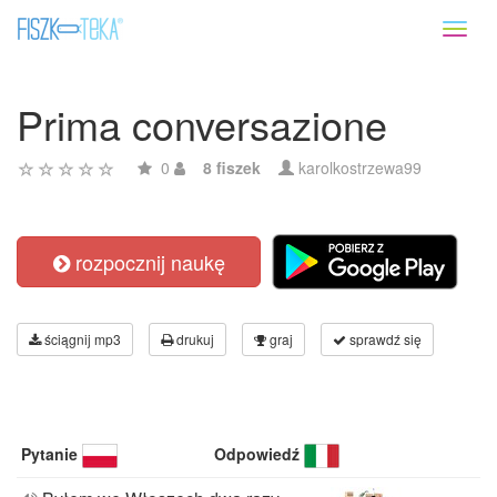
Toggl
naviga
Prima conversazione
0
8 fiszek
karolkostrzewa99
rozpocznij naukę
ściągnij mp3
drukuj
graj
sprawdź się
Pytanie
Odpowiedź