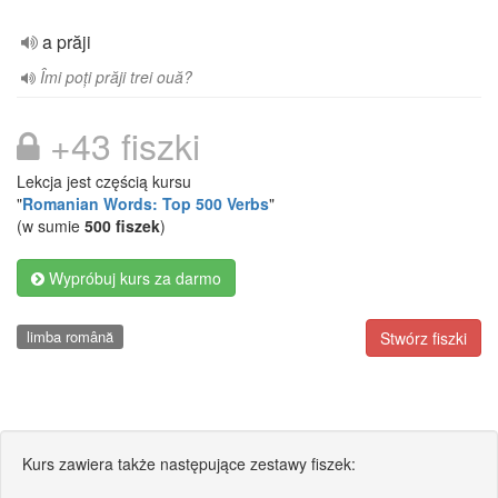
a prăji
Îmi poți prăji trei ouă?
+43 fiszki
Lekcja jest częścią kursu
"
Romanian Words: Top 500 Verbs
"
(w sumie
500 fiszek
)
Wypróbuj kurs za darmo
limba română
Stwórz fiszki
Kurs zawiera także następujące zestawy fiszek: