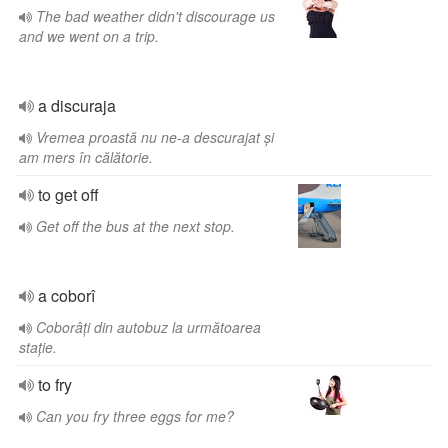
The bad weather didn't discourage us
and we went on a trip.
a discuraja
Vremea proastă nu ne-a descurajat și
am mers în călătorie.
to get off
Get off the bus at the next stop.
a coborî
Coborâți din autobuz la următoarea
stație.
to fry
Can you fry three eggs for me?