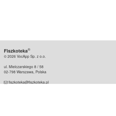
®
Fiszkoteka
© 2026 VocApp Sp. z o.o.
ul. Mielczarskiego 8 / 58
02-798 Warszawa, Polska
fiszkoteka@fiszkoteka.pl
NIP: 951 245 79 19
REGON: 369 727 696