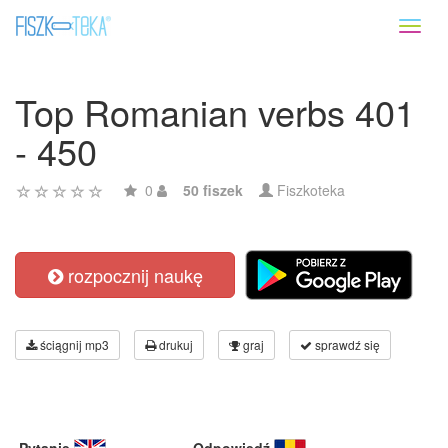
Toggl
naviga
Top Romanian verbs 401
- 450
0
50 fiszek
Fiszkoteka
rozpocznij naukę
ściągnij mp3
drukuj
graj
sprawdź się