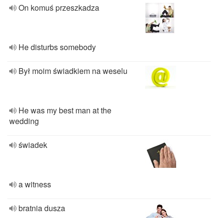
On komuś przeszkadza
He disturbs somebody
Był moim świadkiem na weselu
He was my best man at the
wedding
świadek
a witness
bratnia dusza