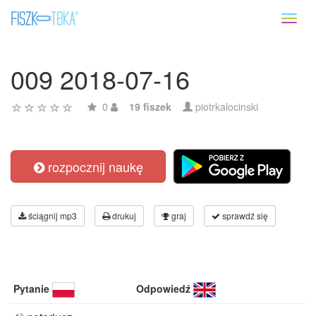
Toggl
naviga
009 2018-07-16
0
19 fiszek
piotrkalocinski
rozpocznij naukę
ściągnij mp3
drukuj
graj
sprawdź się
Pytanie
Odpowiedź