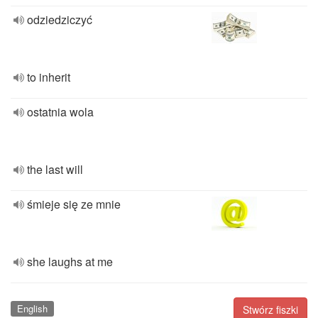
odziedziczyć
to inherit
ostatnia wola
the last will
śmieje się ze mnie
she laughs at me
English
Stwórz fiszki