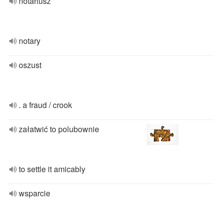
notariusz
notary
oszust
. a fraud / crook
załatwić to polubownie
to settle it amicably
wsparcie