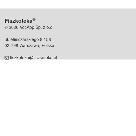
®
Fiszkoteka
© 2026 VocApp Sp. z o.o.
ul. Mielczarskiego 8 / 58
02-798 Warszawa, Polska
fiszkoteka@fiszkoteka.pl
NIP: 951 245 79 19
REGON: 369 727 696
Kontakt
O firmie