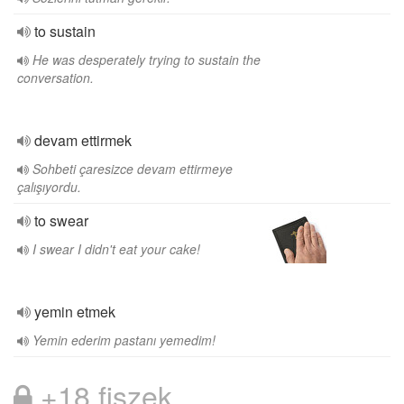
to sustain
He was desperately trying to sustain the
conversation.
devam ettirmek
Sohbeti çaresizce devam ettirmeye
çalışıyordu.
to swear
I swear I didn't eat your cake!
yemin etmek
Yemin ederim pastanı yemedim!
+18 fiszek