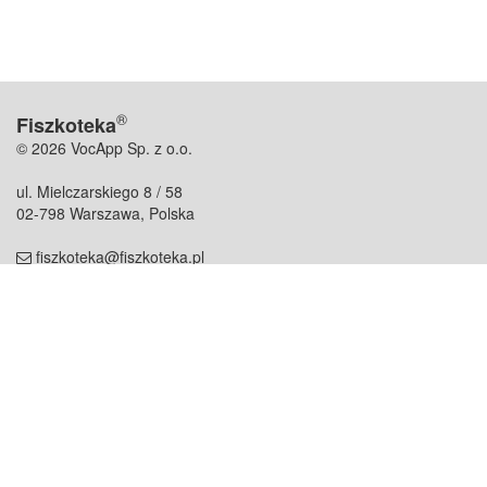
®
Fiszkoteka
© 2026 VocApp Sp. z o.o.
ul. Mielczarskiego 8 / 58
02-798 Warszawa, Polska
fiszkoteka@fiszkoteka.pl
NIP: 951 245 79 19
REGON: 369 727 696