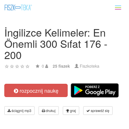
Toggl
naviga
İngilizce Kelimeler: En
Önemli 300 Sıfat 176 -
200
0
25 fiszek
Fiszkoteka
rozpocznij naukę
ściągnij mp3
drukuj
graj
sprawdź się