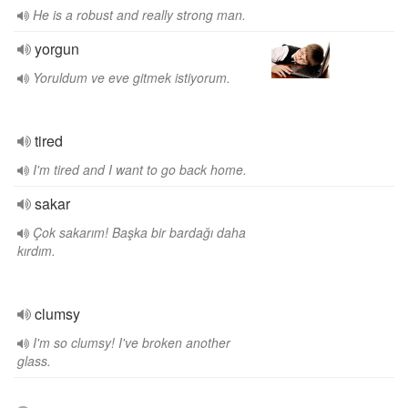
He is a robust and really strong man.
yorgun
Yoruldum ve eve gitmek istiyorum.
tired
I'm tired and I want to go back home.
sakar
Çok sakarım! Başka bir bardağı daha
kırdım.
clumsy
I'm so clumsy! I've broken another
glass.