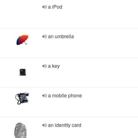
a iPod
an umbrella
a key
a mobile phone
an identity card