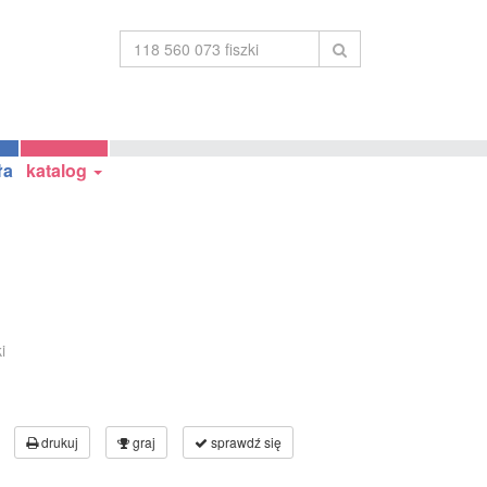
ła
katalog
i
drukuj
graj
sprawdź się