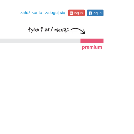
załóż konto
zaloguj się
log in
log in
premium