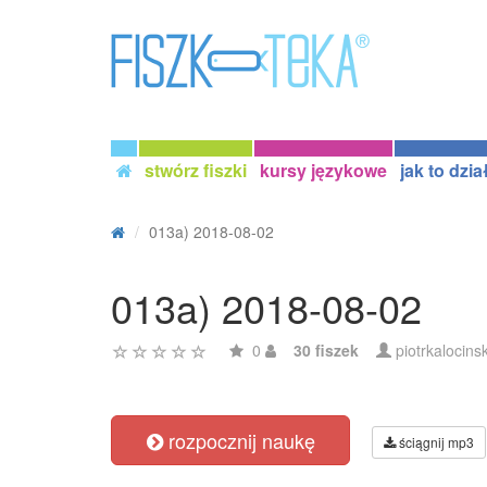
stwórz fiszki
kursy językowe
jak to dzia
013a) 2018-08-02
013a) 2018-08-02
0
30 fiszek
piotrkalocinsk
rozpocznij naukę
ściągnij mp3