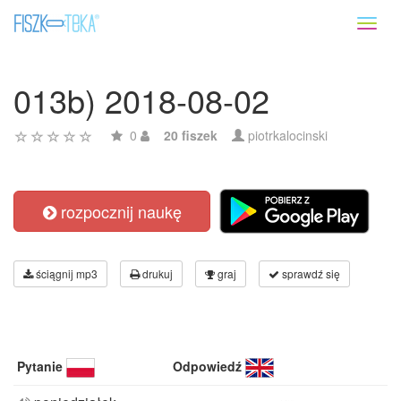
Toggl
naviga
013b) 2018-08-02
0
20 fiszek
piotrkalocinski
rozpocznij naukę
ściągnij mp3
drukuj
graj
sprawdź się
Pytanie
Odpowiedź