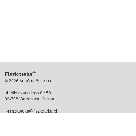
®
Fiszkoteka
© 2026 VocApp Sp. z o.o.
ul. Mielczarskiego 8 / 58
02-798 Warszawa, Polska
fiszkoteka@fiszkoteka.pl
NIP: 951 245 79 19
REGON: 369 727 696