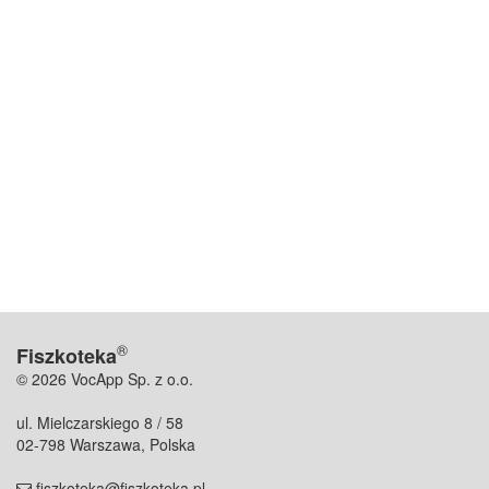
®
Fiszkoteka
© 2026 VocApp Sp. z o.o.
ul. Mielczarskiego 8 / 58
02-798 Warszawa, Polska
fiszkoteka@fiszkoteka.pl