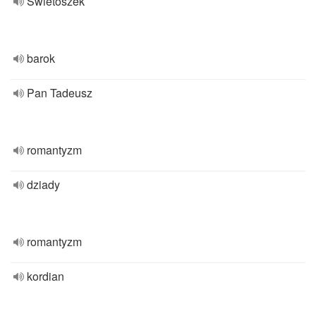
Swietoszek
barok
Pan Tadeusz
romantyzm
dziady
romantyzm
kordian