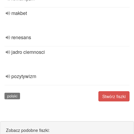
makbet
renesans
jadro ciemnosci
pozytywizm
polski
Stwórz fiszki
Zobacz podobne fiszki: