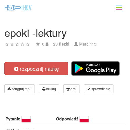
Toggl
naviga
epoki -lektury
0
23 fiszki
Marcin15
rozpocznij naukę
ściągnij mp3
drukuj
graj
sprawdź się
Pytanie
Odpowiedź